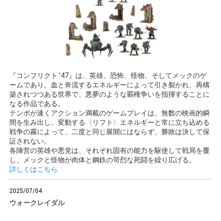
『コンフリクト ’47』は、英雄、恐怖、怪物、そしてメックのゲ
ームであり、血と奔流するエネルギーによって引き裂かれ、再構
築されつつある世界で、悪夢のような覇権争いを指揮することに
なる作品である。
テンポが速くアクション満載のゲームプレイは、無数の映画的瞬
間を生み出し、変動する〈リフト〉エネルギーと常に立ち込める
戦争の霧によって、二度と同じ展開にはならず、勝敗は決して保
証されない。
各陣営の英雄や悪党は、それぞれ固有の能力を駆使して戦局を覆
し、メックと怪物が肉体と鋼鉄の苛烈な死闘を繰り広げる。
詳しくはこちら
2025/07/04
ウォークレイダル