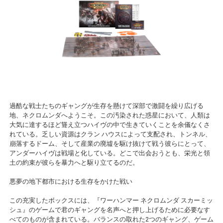
過酷な戦士たちのギャングが生存を懸けて深部で激闘を繰り広げる
地、ネクロムンダへようこそ。この汚染された惑星において、人類は
大気に達するほど聳え立つハイヴの中で生きていくことを余儀なくさ
れている。乏しい資源はクラン ハウスによって支配され、トンネル、
崩落するドーム、そして産業の廃墟を駆け抜けて戦う彼らにとって、
アンダーハイヴは戦場と化している。どこで出会おうとも、栄光と領
土の約束が彼らを暴力へと駆り立てるのだ。
悪夢の地下都市における生存をかけた戦い
この充実したボックスには、『ワーハンマー ネクロムンダ スカーミッ
シュ』のゲームで君のギャングを名声へと押し上げるために必要なす
べてのものが含まれている。バランスの取れた2つのギャング、ゲーム