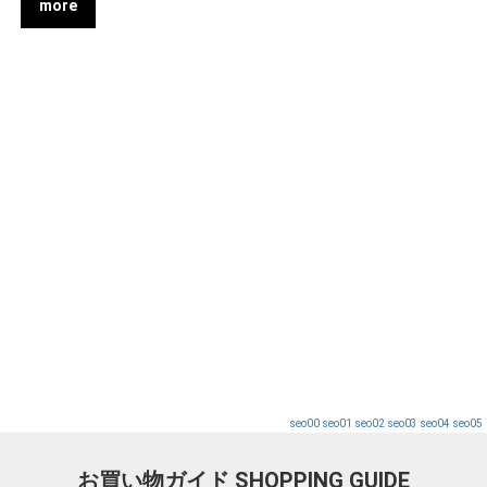
more
seo00
seo01
seo02
seo03
seo04
seo05
お買い物ガイド
SHOPPING GUIDE