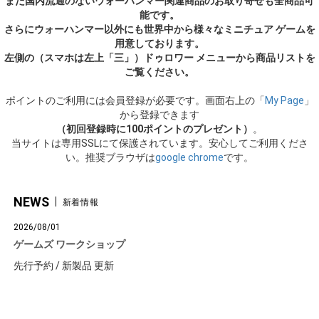
また国内流通のないウォーハンマー関連商品のお取り寄せも全商品可
能です。
さらにウォーハンマー以外にも世界中から様々なミニチュア ゲームを
用意しております。
左側の（スマホは左上「三」）ドゥロワー メニューから商品リストを
ご覧ください。
ポイントのご利用には会員登録が必要です。画面右上の「
My Page
」
から登録できます
（初回登録時に100ポイントのプレゼント）
。
当サイトは専用SSLにて保護されています。安心してご利用くださ
い。推奨ブラウザは
google chrome
です。
NEWS
新着情報
2026/08/01
ゲームズ ワークショップ
先行予約 / 新製品 更新