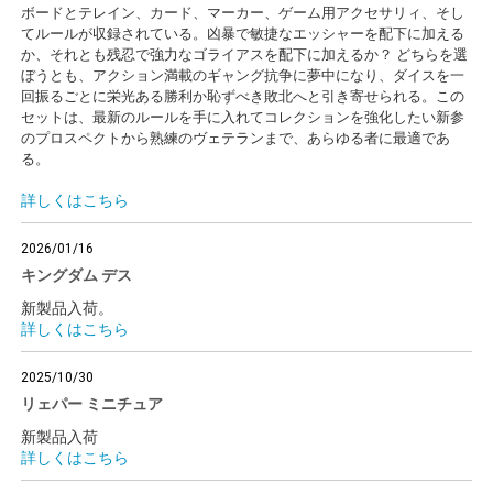
ボードとテレイン、カード、マーカー、ゲーム用アクセサリィ、そし
てルールが収録されている。凶暴で敏捷なエッシャーを配下に加える
か、それとも残忍で強力なゴライアスを配下に加えるか？ どちらを選
ぼうとも、アクション満載のギャング抗争に夢中になり、ダイスを一
回振るごとに栄光ある勝利か恥ずべき敗北へと引き寄せられる。この
セットは、最新のルールを手に入れてコレクションを強化したい新参
のプロスペクトから熟練のヴェテランまで、あらゆる者に最適であ
る。
詳しくはこちら
2026/01/16
キングダム デス
新製品入荷。
詳しくはこちら
2025/10/30
リェパー ミニチュア
新製品入荷
詳しくはこちら