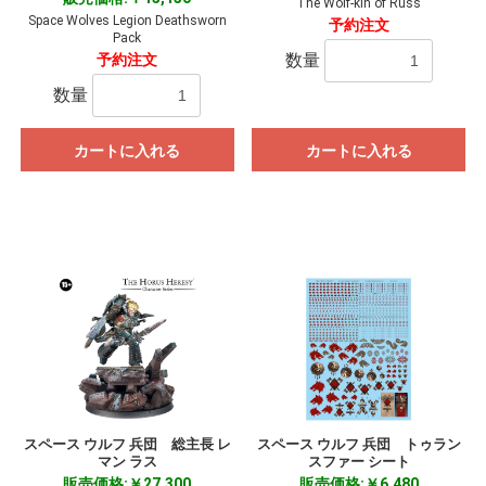
The Wolf-kin of Russ
Space Wolves Legion Deathsworn
予約注文
Pack
数量
予約注文
数量
カートに入れる
カートに入れる
スペース ウルフ 兵団 総主長 レ
スペース ウルフ 兵団 トゥラン
お買い物を続ける
カートへ進む
マン ラス
スファー シート
販売価格:￥27,300
販売価格:￥6,480