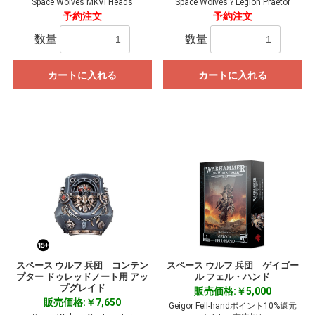
Space Wolves MKVI Heads
Space Wolves ? Legion Praetor
予約注文
予約注文
数量
数量
カートに入れる
カートに入れる
スペース ウルフ 兵団 コンテン
スペース ウルフ 兵団 ゲイゴー
プター ドゥレッドノート用 アッ
ル フェル・ハンド
プグレイド
販売価格:￥5,000
販売価格:￥7,650
Geigor Fell-handポイント10%還元