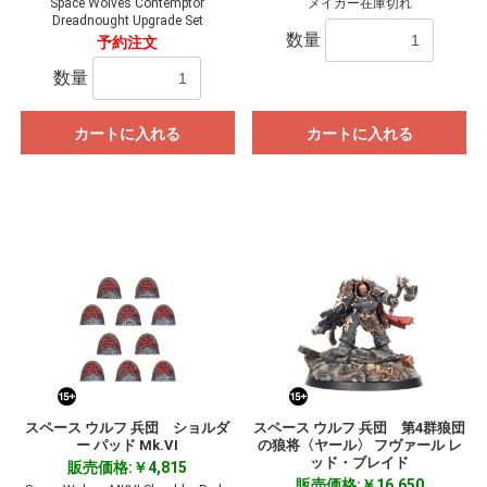
Space Wolves Contemptor
メイカー在庫切れ
Dreadnought Upgrade Set
数量
予約注文
数量
カートに入れる
カートに入れる
スペース ウルフ 兵団 ショルダ
スペース ウルフ 兵団 第4群狼団
ー パッド Mk.VI
の狼将〈ヤール〉 フヴァール レ
ッド・ブレイド
販売価格:￥4,815
販売価格:￥16,650