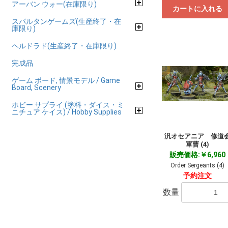
アーバン ウォー(在庫限り)
カートに入れる
スパルタンゲームズ(生産終了・在
庫限り)
ヘルドラド(生産終了・在庫限り)
完成品
ゲーム ボード, 情景モデル / Game
Board, Scenery
ホビー サプライ (塗料・ダイス・ミ
ニチュア ケイス) / Hobby Supplies
汎オセアニア 修道
軍曹 (4)
販売価格:￥6,960
Order Sergeants (4)
予約注文
数量