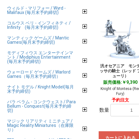
ウィルド - マリフォー / Wyrd -
Malifaux (毎月末予約締切)
コルウス ベリ - インフィネティ /
Infinity (毎月末予約締切)
マンティック ゲームズ / Mantic
Games(毎月末予約締切)
モディフィウス エンターテインマ
ント / Modiphius Entertainment
(毎月末予約締切)
汎オセアニア モン
ッサの騎士（レッド 
ウォーロード ゲームズ / Warlord
ューリ）
Games（毎月末予約締切）
販売価格:￥9,390
ナイト モデル / Knight Model(毎月
Knight of Montesa (Re
末予約締切)
Fury)
予約注文
パラ ベラム - コンクウェスト/ Para
Bellum - Conquest(毎月末予約締
数量
切)
マジック リアリティ ミニチュア /
Magic Reality Miniatures（在庫限
り）
カートに入れる