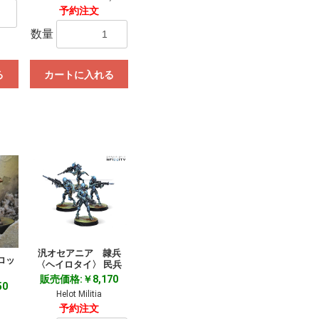
予約注文
数量
る
カートに入れる
汎オセアニア 隷兵
ロッ
〈ヘイロタイ〉 民兵
販売価格:￥8,170
50
Helot Militia
予約注文