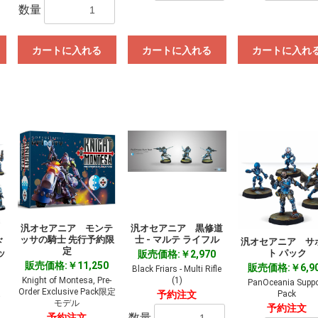
数量
お買い物を続ける
カートへ進む
カートに入れる
カートに入れる
カートに入れ
汎オセアニア モンテ
汎オセアニア 黒修道
ッサの騎士 先行予約限
士 - マルテ ライフル
ド
汎オセアニア サ
定
ッ
ト パック
販売価格:￥2,970
販売価格:￥11,250
販売価格:￥6,9
Black Friars - Multi Rifle
Knight of Montesa, Pre-
(1)
PanOceania Suppo
Order Exclusive Pack限定
a
Pack
予約注文
モデル
予約注文
数量
予約注文