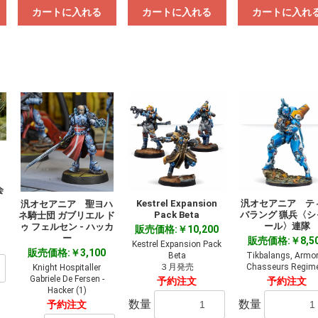
カートに入れる
カートに入れる
カートに入れ
会
Kestrel Expansion
汎オセアニア テ
汎オセアニア 聖ヨハ
Pack Beta
バラング 猟兵〈シ
ネ騎士団 ガブリエル ド
ール〉連隊
ゥ フェルセン - ハッカ
販売価格:￥10,200
ー
販売価格:￥8,5
Kestrel Expansion Pack
販売価格:￥3,100
Beta
Tikbalangs, Armo
３月発売
Chasseurs Regim
Knight Hospitaller
Gabriele De Fersen -
予約注文
予約注文
Hacker (1)
数量
数量
予約注文