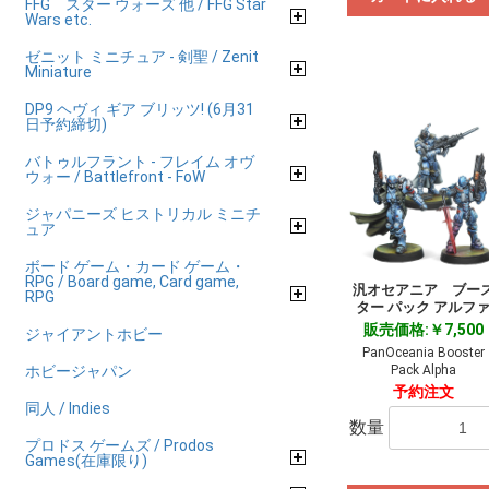
FFG スター ウォーズ 他 / FFG Star
Wars etc.
ゼニット ミニチュア - 剣聖 / Zenit
Miniature
DP9 ヘヴィ ギア ブリッツ! (6月31
日予約締切)
バトゥルフラント - フレイム オヴ
ウォー / Battlefront - FoW
ジャパニーズ ヒストリカル ミニチ
ュア
ボード ゲーム・カード ゲーム・
RPG / Board game, Card game,
汎オセアニア ブー
RPG
ター パック アルフ
販売価格:￥7,500
ジャイアントホビー
PanOceania Booster
ホビージャパン
Pack Alpha
予約注文
同人 / Indies
数量
プロドス ゲームズ / Prodos
Games(在庫限り)