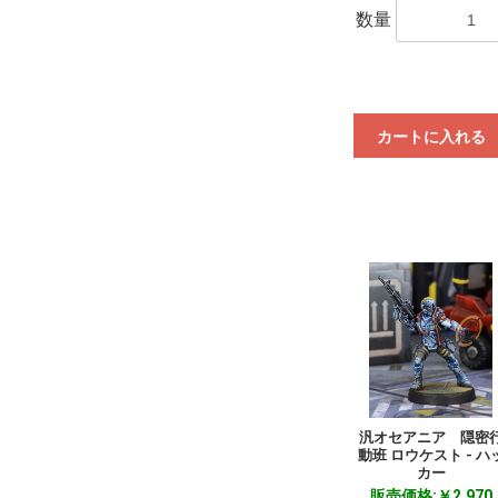
数量
カートに入れる
汎オセアニア 隠密
動班 ロウケスト - ハ
カー
販売価格:￥2,970