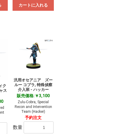
る
カートに入れる
汎用オセアニア ズー
ルー コブラ, 特殊偵察
ィク
介入班 - ハッカー
ャス
販売価格:￥3,100
00
Zulu-Cobra, Special
Recon and Intervention
red
Team (Hacker)
ent
予約注文
数量