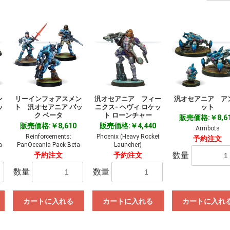
ン
リーインフォアスメン
汎オセアニア フィー
汎オセアニア ア
ッ
ト 汎オセアニア パッ
ニクス- ヘヴィ ロケッ
ット
ク ベータ
ト ローンチャー
販売価格:￥8,6
販売価格:￥8,610
販売価格:￥4,440
Armbots
Reinforcements:
Phoenix (Heavy Rocket
予約注文
a
PanOceania Pack Beta
Launcher)
数量
予約注文
予約注文
数量
数量
カートに入れる
カートに入れる
カートに入れ