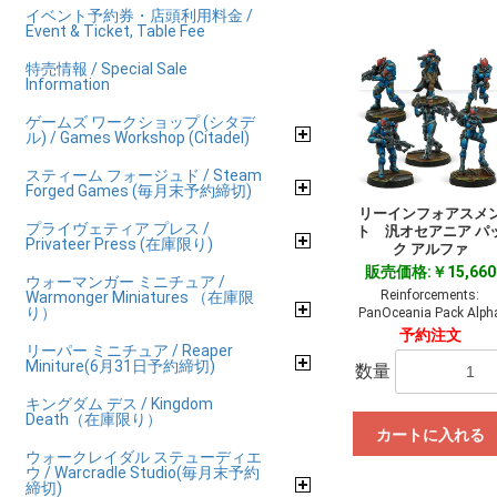
イベント予約券・店頭利用料金 /
Event & Ticket, Table Fee
特売情報 / Special Sale
Information
ゲームズ ワークショップ (シタデ
ル) / Games Workshop (Citadel)
スティーム フォージュド / Steam
Forged Games (毎月末予約締切)
リーインフォアスメ
プライヴェティア プレス /
ト 汎オセアニア パ
Privateer Press (在庫限り)
ク アルファ
販売価格:￥15,660
ウォーマンガー ミニチュア /
Reinforcements:
Warmonger Miniatures （在庫限
り）
PanOceania Pack Alph
予約注文
リーパー ミニチュア / Reaper
Miniture(6月31日予約締切)
数量
キングダム デス / Kingdom
Death（在庫限り）
カートに入れる
ウォークレイダル ステューディエ
ウ / Warcradle Studio(毎月末予約
締切)