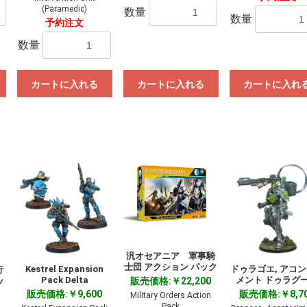
(Paramedic)
数量
数量
予約注文
数量
カートに入れる
カートに入れる
カートに入れ
汎オセアニア 軍事騎
士団 アクション パック
Kestrel Expansion
ドゥラゴエ, アコ
行
Pack Delta
メント ドゥラグ
ッ
販売価格:￥22,200
販売価格:￥9,600
販売価格:￥8,7
Military Orders Action
Pack