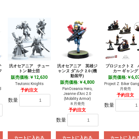
テ
汎オセアニア チュー
汎オセアニア 英雄ジ
プロジェクト Z 
フ
トン 騎士団
ャンヌ ダ'ルク 2.0 (機
カー ギャング
動装甲)
販売価格:￥12,630
販売価格:￥6,0
販売価格:￥4,800
Teutonic Knights
Project Z: Biker G
d
PanOceania Hero,
月発売
予約注文
Jeanne d'Arc 2.0
予約注文
(Mobility Armor)
数量
８月発売
数量
予約注文
数量
カートに入れる
カートに入れる
カートに入れ