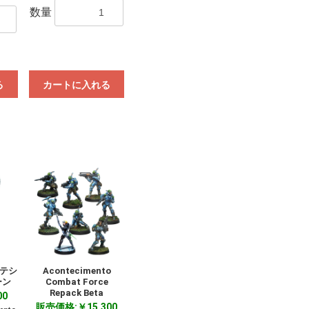
数量
る
カートに入れる
ンテシ
Acontecimento
ーン
Combat Force
Repack Beta
00
販売価格:￥15,300