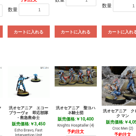
数量
数量
カートに入れる
カートに入れる
カートに入れ
ク
汎オセアニア エコー
汎オセアニア 聖ヨハ
汎オセアニア ク
ブラーヴォ 即応部隊
ネ騎士団
ク マン
- 救急救命士
販売価格:￥10,400
販売価格:￥4,0
販売価格:￥3,450
Knights Hospitaller (4)
Croc Men (2)
Echo Bravo, Fast
予約注文
予約注文
Intervention Unit