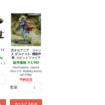
バイ
汎オセアニア ジャン
ヌ ダ'ルク 2.0 - 機動甲
冑, スピットファイア
70
販売価格:￥3,990
ang１２
PanOceania: Jeanne
d'Arc 2.0 - Mobility Armor,
SPITFIRE
予約注文
数量
る
カートに入れる