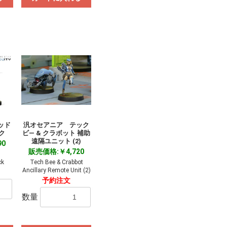
ッド
汎オセアニア テック
ク
ビ― & クラボット 補助
遠隔ユニット (2)
90
販売価格:￥4,720
ck
Tech Bee & Crabbot
Ancillary Remote Unit (2)
予約注文
数量