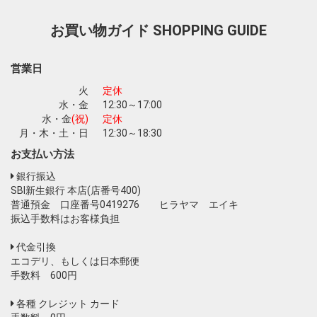
お買い物ガイド
SHOPPING GUIDE
お買い物を続ける
カートへ進む
営業日
火
定休
水・金
12:30～17:00
水・金
(祝)
定休
月・木・土・日
12:30～18:30
お支払い方法
銀行振込
SBI新生銀行 本店(店番号400)
普通預金 口座番号0419276 ヒラヤマ エイキ
振込手数料はお客様負担
代金引換
エコデリ、もしくは日本郵便
手数料 600円
各種 クレジット カード