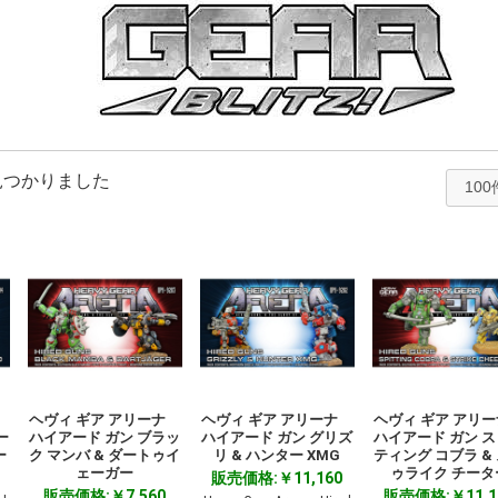
見つかりました
ナ
ヘヴィ ギア アリーナ
ヘヴィ ギア アリーナ
ヘヴィ ギア アリ
ー
ハイアード ガン ブラッ
ハイアード ガン グリズ
ハイアード ガン 
ー
ク マンバ & ダートゥイ
リ & ハンター XMG
ティング コブラ &
ェーガー
ゥライク チータ
販売価格:￥11,160
販売価格:￥7,560
販売価格:￥11,1