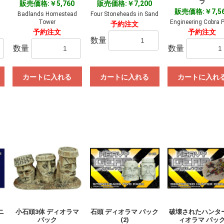
ラ
販売価格:￥5,760
販売価格:￥7,200
販売価格:￥7,5
Badlands Homestead
Four Stoneheads in Sand
Tower
Engineering Cobra 
予約注文
予約注文
予約注文
数量
数量
数量
カートに入れる
カートに入れる
カートに入れ
ニ
小石頭3体 ディオラマ
石頭 ディオラマ パック
破壊されたハンター
パック
(2)
ィオラマ パッ