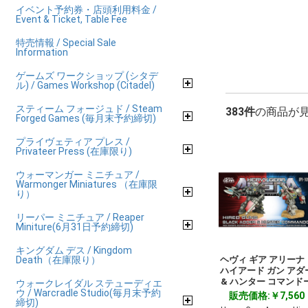
イベント予約券・店頭利用料金 /
Event & Ticket, Table Fee
特売情報 / Special Sale
Information
ゲームズ ワークショップ (シタデ
ル) / Games Workshop (Citadel)
スティーム フォージュド / Steam
383件
の商品が
Forged Games (毎月末予約締切)
プライヴェティア プレス /
Privateer Press (在庫限り)
ウォーマンガー ミニチュア /
Warmonger Miniatures （在庫限
り）
リーパー ミニチュア / Reaper
Miniture(6月31日予約締切)
キングダム デス / Kingdom
ヘヴィ ギア アリー
Death（在庫限り）
ハイアード ガン アダ
& ハンター コマンド
ウォークレイダル ステューディエ
ウ / Warcradle Studio(毎月末予約
販売価格:￥7,560
締切)