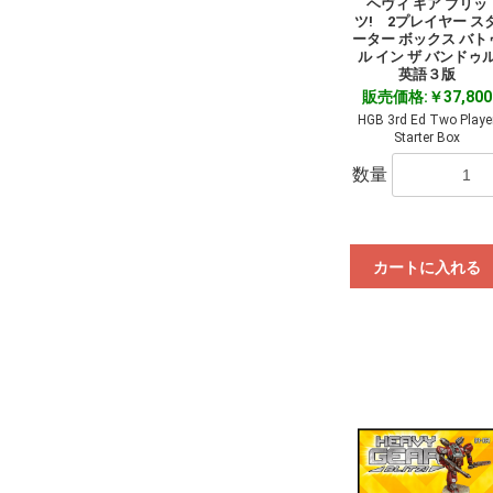
ヘヴィ ギア ブリッ
ツ! 2プレイヤー ス
ーター ボックス バト
ル イン ザ バンドゥ
英語３版
販売価格:￥37,800
HGB 3rd Ed Two Playe
Starter Box
数量
カートに入れる