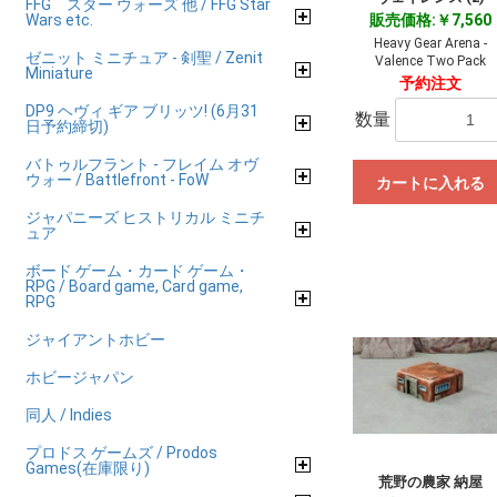
FFG スター ウォーズ 他 / FFG Star
Wars etc.
販売価格:￥7,560
Heavy Gear Arena -
ゼニット ミニチュア - 剣聖 / Zenit
Valence Two Pack
Miniature
予約注文
DP9 ヘヴィ ギア ブリッツ! (6月31
数量
日予約締切)
バトゥルフラント - フレイム オヴ
ウォー / Battlefront - FoW
カートに入れる
ジャパニーズ ヒストリカル ミニチ
ュア
ボード ゲーム・カード ゲーム・
RPG / Board game, Card game,
RPG
ジャイアントホビー
ホビージャパン
同人 / Indies
プロドス ゲームズ / Prodos
Games(在庫限り)
荒野の農家 納屋