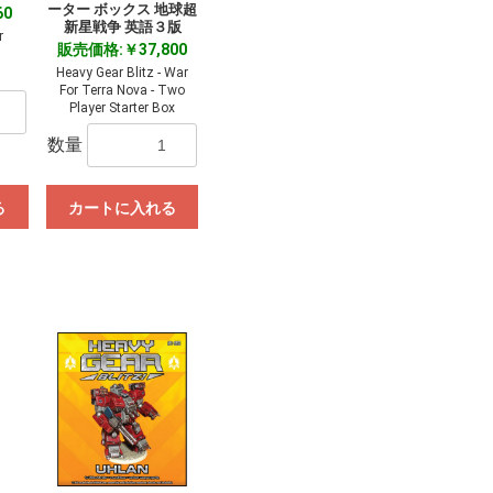
ーター ボックス 地球超
60
新星戦争 英語３版
r
販売価格:￥37,800
Heavy Gear Blitz - War
For Terra Nova - Two
Player Starter Box
数量
る
カートに入れる