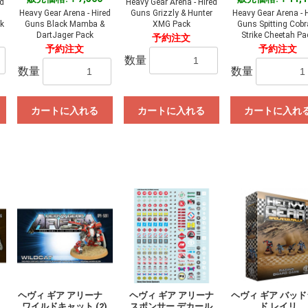
ed
Heavy Gear Arena - Hired
Heavy Gear Arena - Hired
Guns Grizzly & Hunter
Heavy Gear Arena - 
k
Guns Black Mamba &
XMG Pack
Guns Spitting Cobr
DartJager Pack
Strike Cheetah Pa
予約注文
予約注文
予約注文
数量
数量
数量
カートに入れる
カートに入れる
カートに入れ
ナ
ヘヴィ ギア アリーナ
ヘヴィ ギア アリーナ
ヘヴィ ギア バッ
ワイルドキャット (2)
スポンサー デカール
ド レイリ