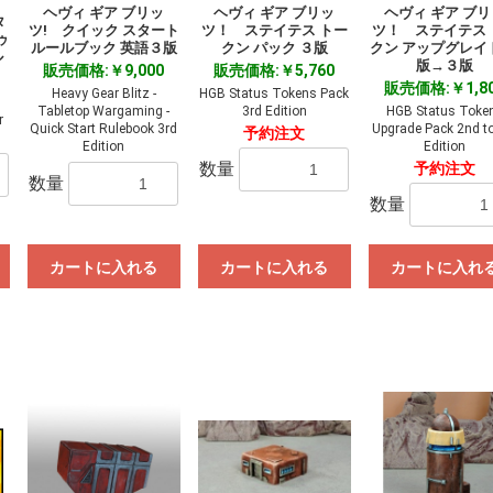
ヘヴィ ギア ブリッ
ヘヴィ ギア ブリッ
ヘヴィ ギア ブ
タ
ツ! クイック スタート
ツ！ ステイテス トー
ツ！ ステイテス 
ゥ
ルールブック 英語３版
クン パック ３版
クン アップグレイ
ル
版→３版
販売価格:￥9,000
販売価格:￥5,760
販売価格:￥1,8
Heavy Gear Blitz -
HGB Status Tokens Pack
Tabletop Wargaming -
3rd Edition
HGB Status Toke
r
Quick Start Rulebook 3rd
Upgrade Pack 2nd to
予約注文
Edition
Edition
数量
予約注文
数量
数量
カートに入れる
カートに入れる
カートに入れ