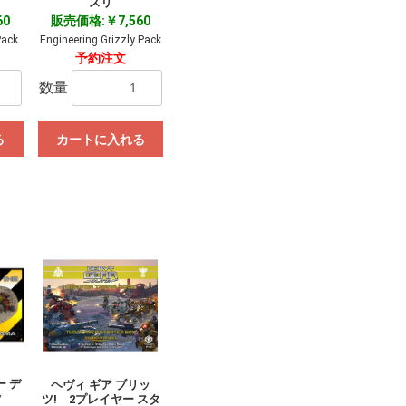
ズリ
60
販売価格:￥7,560
Pack
Engineering Grizzly Pack
予約注文
数量
る
カートに入れる
 デ
ヘヴィ ギア ブリッ
ク
ツ! 2プレイヤー スタ