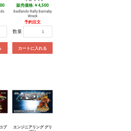
00
販売価格:￥4,500
nds
Badlands Rally Barnaby
Wreck
予約注文
数量
る
カートに入れる
コブ
エンジニアリング グリ