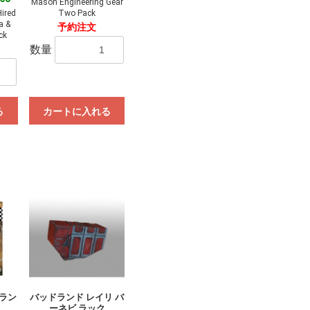
Mason Engineering Gear
Hired
Two Pack
a &
予約注文
ck
数量
る
カートに入れる
ドラン
バッドランド レイリ バ
ーネビ ラック