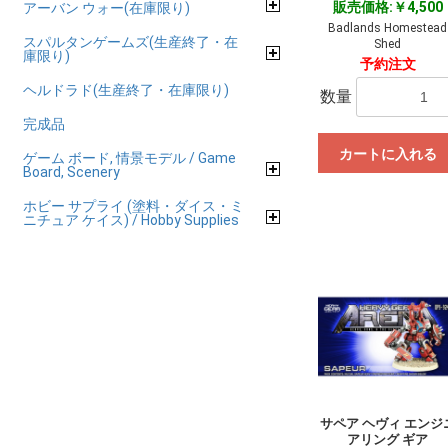
販売価格:￥4,500
アーバン ウォー(在庫限り)
Badlands Homestead
スパルタンゲームズ(生産終了・在
Shed
庫限り)
予約注文
ヘルドラド(生産終了・在庫限り)
数量
完成品
カートに入れる
ゲーム ボード, 情景モデル / Game
Board, Scenery
ホビー サプライ (塗料・ダイス・ミ
ニチュア ケイス) / Hobby Supplies
サペア ヘヴィ エンジ
アリング ギア