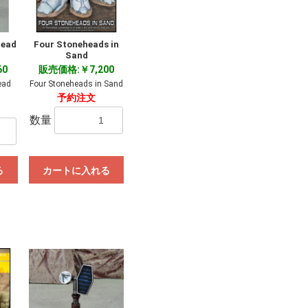
tead
Four Stoneheads in
Sand
60
販売価格:￥7,200
ead
Four Stoneheads in Sand
予約注文
数量
る
カートに入れる