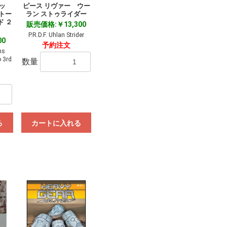
リッ
ピース リヴァー ウー
トー
ラン ストゥライダー
ド ２
販売価格:￥13,300
P.R.D.F. Uhlan Strider
00
予約注文
ns
 3rd
数量
る
カートに入れる