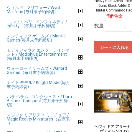
Heavy Gear Arena - Hir
Guns Black Adder &
ウィルド - マリフォー / Wyrd -
Hunter Commando Pac
Malifaux (毎月末予約締切)
予約注文
コルウス ベリ - インフィネティ /
数量
Infinity (毎月末予約締切)
マンティック ゲームズ / Mantic
Games(毎月末予約締切)
カートに入れる
モディフィウス エンターテインマ
ント / Modiphius Entertainment
(毎月末予約締切)
ウォーロード ゲームズ / Warlord
Games（毎月末予約締切）
ナイト モデル / Knight Model(毎月
末予約締切)
パラ ベラム - コンクウェスト/ Para
Bellum - Conquest(毎月末予約締
切)
マジック リアリティ ミニチュア /
Magic Reality Miniatures（在庫限
り）
ヘヴィ ギア アリー
ヴェイレンス (2)