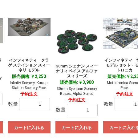
パ
インフィネティ クラ
インフィネティ 
ゲ ステイション スィー
モデル セット - モ
30mm シェナン スィー
ネリ モデル
トロニカ
ナリィ ベイス アルファ
スィリーズ
販売価格:￥2,250
販売価格:￥2,2
y
販売価格:￥3,900
Infinity Scenery: Kurage
Moto.tronica Scen
Station Scenery Pack
Pack
30mm Syenann Scenery
Bases, Alpha Series
予約注文
予約注文
予約注文
数量
数量
数量
カートに入れる
カートに入れる
カートに入れ