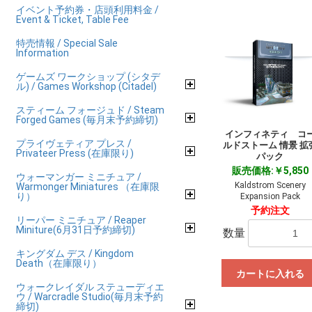
イベント予約券・店頭利用料金 /
Event & Ticket, Table Fee
特売情報 / Special Sale
Information
ゲームズ ワークショップ (シタデ
ル) / Games Workshop (Citadel)
スティーム フォージュド / Steam
Forged Games (毎月末予約締切)
インフィネティ コ
プライヴェティア プレス /
ルドストーム 情景 拡
Privateer Press (在庫限り)
パック
販売価格:￥5,850
ウォーマンガー ミニチュア /
Kaldstrom Scenery
Warmonger Miniatures （在庫限
り）
Expansion Pack
予約注文
リーパー ミニチュア / Reaper
Miniture(6月31日予約締切)
数量
キングダム デス / Kingdom
Death（在庫限り）
カートに入れる
ウォークレイダル ステューディエ
ウ / Warcradle Studio(毎月末予約
締切)