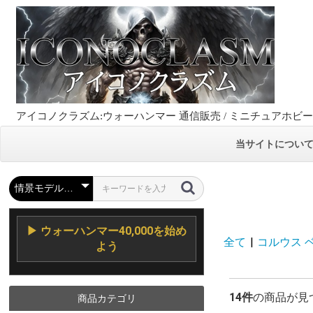
アイコノクラズム:ウォーハンマー 通信販売 / ミニチュアホビ
当サイトについ
▶ ウォーハンマー40,000を始め
全て
|
コルウス ベリ
よう
14件
の商品が見
商品カテゴリ