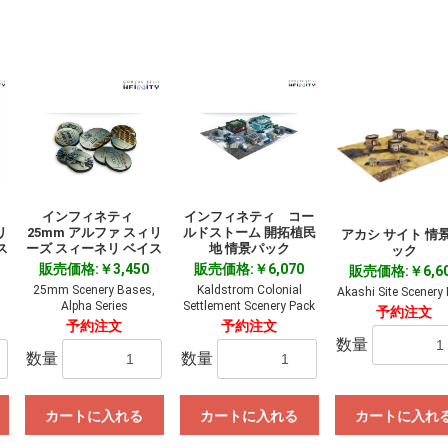
お買い物を続ける
カートへ進む
インフィネティ
インフィネティ コー
リ
25mm アルファ スィリ
ルドストーム 開拓植民
アカシ サイト 情景
ス
ーズ スィーネリ ベイス
地 情景パック
ック
販売価格:￥3,450
販売価格:￥6,070
販売価格:￥6,6
25mm Scenery Bases,
Kaldstrom Colonial
Akashi Site Scenery
Alpha Series
Settlement Scenery Pack
予約注文
予約注文
予約注文
数量
数量
数量
カートに入れる
カートに入れる
カートに入れ