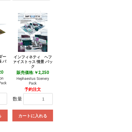
ダー
インフィネティ ヘフ
張 パ
ァイストゥス 情景 パッ
ク
20
販売価格:￥2,250
ion
Hephaestus Scenery
Pack
Pack
予約注文
数量
る
カートに入れる