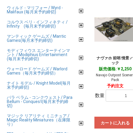
ウィルド - マリフォー / Wyrd -
Malifaux (毎月末予約締切)
コルウス ベリ - インフィネティ /
Infinity (毎月末予約締切)
マンティック ゲームズ / Mantic
Games(毎月末予約締切)
モディフィウス エンターテインマ
ント / Modiphius Entertainment
ナヴァホ 前哨 情景 
(毎月末予約締切)
ック
ウォーロード ゲームズ / Warlord
販売価格:￥2,250
Games（毎月末予約締切）
Navajo Outpost Scener
Pack
ナイト モデル / Knight Model(毎月
予約注文
末予約締切)
数量
パラ ベラム - コンクウェスト/ Para
Bellum - Conquest(毎月末予約締
切)
マジック リアリティ ミニチュア /
Magic Reality Miniatures（在庫限
カートに入れる
り）