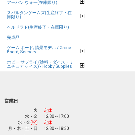
アーバン ウォー(在庫限り)
スパルタンゲームズ(生産終了・在
庫限り)
ヘルドラド(生産終了・在庫限り)
完成品
ゲーム ボード, 情景モデル / Game
Board, Scenery
ホビー サプライ (塗料・ダイス・ミ
ニチュア ケイス) / Hobby Supplies
営業日
火
定休
水・金
12:30～17:00
水・金
(祝)
定休
月・木・土・日
12:30～18:30