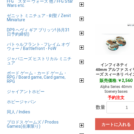
FFG スター ウォーズ 他 / FFG Star
Wars etc.
ゼニット ミニチュア - 剣聖 / Zenit
Miniature
DP9 ヘヴィ ギア ブリッツ! (6月31
日予約締切)
バトゥルフラント - フレイム オヴ
ウォー / Battlefront - FoW
ジャパニーズ ヒストリカル ミニチ
ュア
インフィネティ
40mm アルファ スィ
ボード ゲーム・カード ゲーム・
ーズ スィーネリ ベイ
RPG / Board game, Card game,
販売価格:￥2,560
RPG
Alpha Series 40mm
ジャイアントホビー
Scenery bases
予約注文
ホビージャパン
数量
同人 / Indies
プロドス ゲームズ / Prodos
カートに入れる
Games(在庫限り)