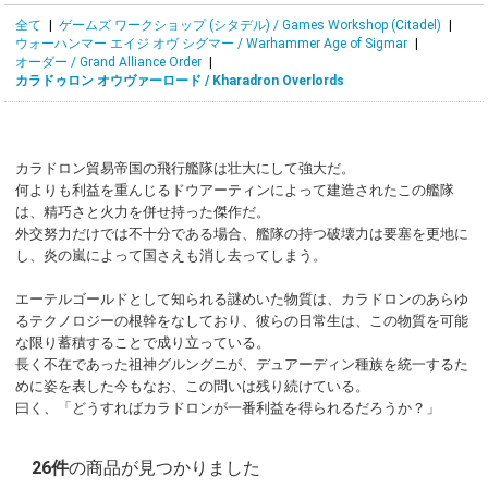
全て
|
ゲームズ ワークショップ (シタデル) / Games Workshop (Citadel)
|
ウォーハンマー エイジ オヴ シグマー / Warhammer Age of Sigmar
|
オーダー / Grand Alliance Order
|
カラドゥロン オウヴァーロード / Kharadron Overlords
カラドロン貿易帝国の飛行艦隊は壮大にして強大だ。
何よりも利益を重んじるドウアーティンによって建造されたこの艦隊
は、精巧さと火力を併せ持った傑作だ。
外交努力だけでは不十分である場合、艦隊の持つ破壊力は要塞を更地に
し、炎の嵐によって国さえも消し去ってしまう。
エーテルゴールドとして知られる謎めいた物質は、カラドロンのあらゆ
るテクノロジーの根幹をなしており、彼らの日常生は、この物質を可能
な限り蓄積することで成り立っている。
長く不在であった祖神グルングニが、デュアーディン種族を統一するた
めに姿を表した今もなお、この問いは残り続けている。
曰く、「どうすればカラドロンが一番利益を得られるだろうか？」
26件
の商品が見つかりました