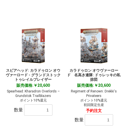
スピアヘッド: カラドゥロン オウ
カラドゥロン オウヴァーロー
ヴァーロード - グランドストック
ド 名高き連隊: ドゥレッキの私
トゥレイルブレイザー
掠団
販売価格:￥20,600
販売価格:￥20,600
Spearhead: Kharadron Overlords –
Regiment of Renown: Drekki's
Grundstok Trailblazers
Privateers
ポイント10%還元
ポイント10%還元
初回限定生産
数量
予約注文
数量