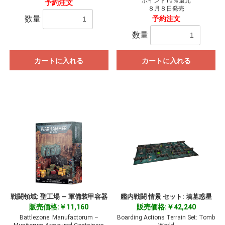
ポイント10％還元
予約注文
８月８日発売
数量
予約注文
数量
カートに入れる
カートに入れる
戦闘領域: 聖工場 ― 軍備装甲容器
艦内戦闘 情景 セット: 墳墓惑星
販売価格:￥11,160
販売価格:￥42,240
Battlezone: Manufactorum –
Boarding Actions Terrain Set: Tomb