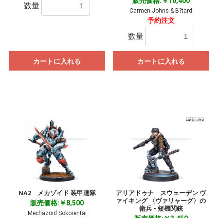
販売価格:￥10,400
数量
Carmen Johns & B?tard
予約注文
数量
カートに入れる
カートに入れる
NA2 メカゾイド 装甲連隊
アリアドゥナ スウェーデン ヴ
ァイキング 〈ヴァリャーグ〉の
販売価格:￥8,500
衛兵 - 短機関銃
Mechazoid Sokorentai