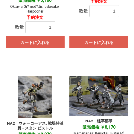
販売価格:￥3,100
予約注文
Oktavia Gr?msd?ttir, Icebreaker
数量
Harpooner
予約注文
数量
カートに入れる
カートに入れる
NA2 軽卒部隊
NA2 ウォーコーアス, 戦場特派
販売価格:￥8,170
員 - スタン ピストル
Mercenaries: Keisotsu Butai (4)