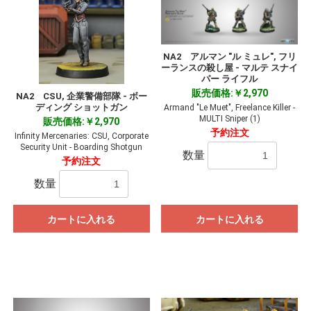
NA2 アルマン "ル ミュレ", フリ
ーランスの殺し屋 - マルテ スナイ
パー ライフル
販売価格:￥2,970
NA2 CSU, 企業警備部隊 - ボー
ディング ショットガン
Armand "Le Muet", Freelance Killer -
MULTI Sniper (1)
販売価格:￥2,970
予約注文
Infinity Mercenaries: CSU, Corporate
Security Unit - Boarding Shotgun
数量
予約注文
数量
カートに入れる
カートに入れる