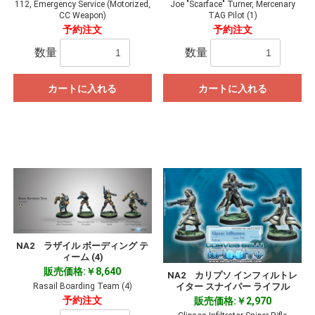
112, Emergency Service (Motorized,
Joe "Scarface" Turner, Mercenary
CC Weapon)
TAG Pilot (1)
予約注文
予約注文
数量
数量
カートに入れる
カートに入れる
NA2 ラザイル ボーディング テ
ィーム (4)
販売価格:￥8,640
NA2 カリプソ インフィルトレ
イター スナイパー ライフル
Rasail Boarding Team (4)
予約注文
販売価格:￥2,970