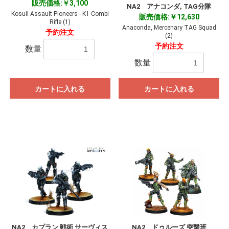
販売価格:￥3,100
NA2 アナコンダ, TAG分隊
Kosuil Assault Pioneers - K1 Combi
販売価格:￥12,630
Rifle (1)
Anaconda, Mercenary TAG Squad
予約注文
(2)
予約注文
数量
数量
カートに入れる
カートに入れる
NA2 カプラン 戦術 サーヴィス
NA2 ドゥルーズ 突撃班