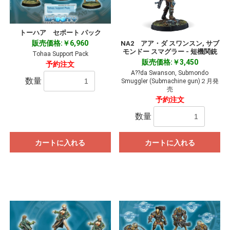
トーハア セポート パック
販売価格:￥6,960
NA2 アア・ダ スワンスン, サブ
モンドー スマグラー - 短機関銃
Tohaa Support Pack
販売価格:￥3,450
予約注文
A??da Swanson, Submondo
数量
Smuggler (Submachine gun)２月発
売
予約注文
数量
カートに入れる
カートに入れる