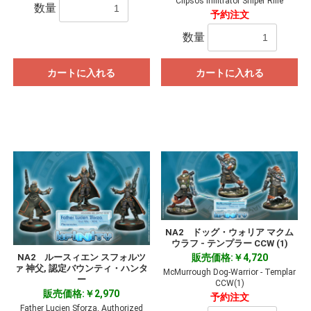
Clipsos Infiltrator Sniper Rifle
数量
予約注文
数量
カートに入れる
カートに入れる
NA2 ドッグ・ウォリア マクム
ウラフ - テンプラー CCW (1)
NA2 ルースィエン スフォルツ
販売価格:￥4,720
ァ 神父, 認定バウンティ・ハンタ
McMurrough Dog-Warrior - Templar
ー
CCW(1)
販売価格:￥2,970
予約注文
Father Lucien Sforza, Authorized