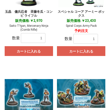
玉晶 傭兵忍者 斉藤冬瓜 - コン
スペシャル コーア アーミー ボッ
ビ ライフル
クス
販売価格:￥2,970
販売価格:￥23,430
Saito T?gan, Mercenary Ninja
Spiral Corps Army Pack
(Combi Rifle)
予約注文
数量
数量
カートに入れる
カートに入れる