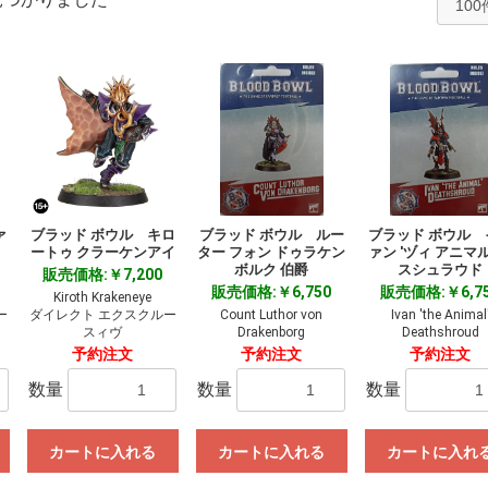
ァ
ブラッド ボウル キロ
ブラッド ボウル ルー
ブラッド ボウル 
ートゥ クラーケンアイ
ター フォン ドゥラケン
ァン 'ヅィ アニマル
ボルク 伯爵
スシュラウド
販売価格:￥7,200
販売価格:￥6,750
販売価格:￥6,7
Kiroth Krakeneye
ー
ダイレクト エクスクルー
Count Luthor von
Ivan 'the Animal
スィヴ
Drakenborg
Deathshroud
予約注文
予約注文
予約注文
数量
数量
数量
カートに入れる
カートに入れる
カートに入れ