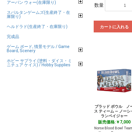
アーバン ウォー(在庫限り)
数量
スパルタンゲームズ(生産終了・在
庫限り)
ヘルドラド(生産終了・在庫限り)
カートに入れる
完成品
ゲーム ボード, 情景モデル / Game
Board, Scenery
ホビー サプライ (塗料・ダイス・ミ
ニチュア ケイス) / Hobby Supplies
ブラッド ボウル ノ
ス ティーム ― ノーシ
ランペイジャー
販売価格:￥7,000
Norse Blood Bowl Tea