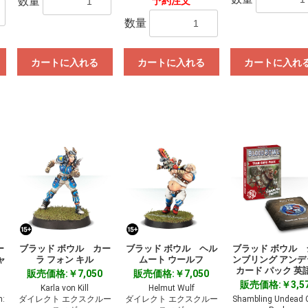
数量
予約注文
数量
カートに入れる
カートに入れる
カートに入れ
ー
ブラッド ボウル カー
ブラッド ボウル ヘル
ブラッド ボウル 
ャ
ラ フォン キル
ムート ウールフ
ンブリング アンデ
カード パック 英
販売価格:￥7,050
販売価格:￥7,050
販売価格:￥3,5
Karla von Kill
Helmut Wulf
m:
ダイレクト エクスクルー
ダイレクト エクスクルー
Shambling Undead 