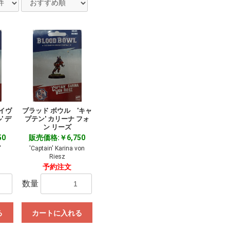
イヴ
ブラッド ボウル 'キャ
' デ
プテン' カリーナ フォ
ン リーズ
50
販売価格:￥6,750
'
'Captain' Karina von
Riesz
予約注文
数量
る
カートに入れる