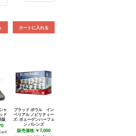
る
カートに入れる
シャ
ブラッド ボウル イン
ッド
ペリアル ノビリティー
語版
ズ: ボェーゲンハーフェ
ン バレンズ
70
販売価格:￥7,000
Card