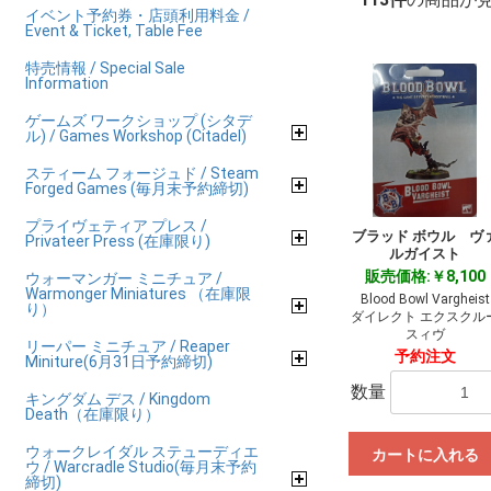
イベント予約券・店頭利用料金 /
Event & Ticket, Table Fee
特売情報 / Special Sale
Information
ゲームズ ワークショップ (シタデ
ル) / Games Workshop (Citadel)
スティーム フォージュド / Steam
Forged Games (毎月末予約締切)
プライヴェティア プレス /
ブラッド ボウル ヴ
Privateer Press (在庫限り)
ルガイスト
販売価格:￥8,100
ウォーマンガー ミニチュア /
Warmonger Miniatures （在庫限
Blood Bowl Vargheist
り）
ダイレクト エクスクル
スィヴ
リーパー ミニチュア / Reaper
予約注文
Miniture(6月31日予約締切)
数量
キングダム デス / Kingdom
Death（在庫限り）
ウォークレイダル ステューディエ
カートに入れる
ウ / Warcradle Studio(毎月末予約
締切)