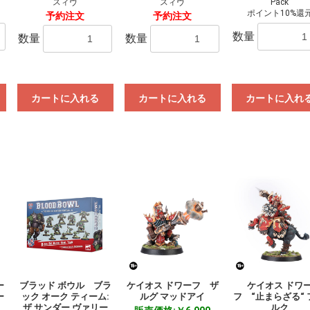
スィヴ
スィヴ
Pack
お買い物を続ける
カートへ進む
ポイント10%還
予約注文
予約注文
数量
数量
数量
カートに入れる
カートに入れる
カートに入れ
ー
ブラッド ボウル ブラ
ケイオス ドワーフ ザ
ケイオス ドワ
ー
ック オーク ティーム:
ルグ マッドアイ
フ “止まらざる“ 
ザ サンダー ヴァリー
ルク