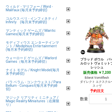
ウィルド - マリフォー / Wyrd -
Malifaux (毎月末予約締切)
コルウス ベリ - インフィネティ /
Infinity (毎月末予約締切)
マンティック ゲームズ / Mantic
Games(毎月末予約締切)
モディフィウス エンターテインマ
ント / Modiphius Entertainment
(毎月末予約締切)
ウォーロード ゲームズ / Warlord
ブラッド ボウル バ
Games（毎月末予約締切）
ルロット ヴォミット
レッシュ
ナイト モデル / Knight Model(毎月
販売価格:￥7,200
末予約締切)
Bilerot Vomitflesh
パラ ベラム - コンクウェスト/ Para
ダイレクト エクスクル
Bellum - Conquest(毎月末予約締
スィヴ
切)
予約注文
マジック リアリティ ミニチュア /
数量
Magic Reality Miniatures（在庫限
り）