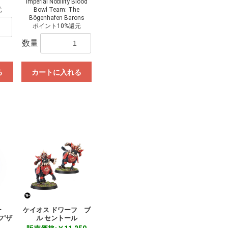
Imperial Nobility Blood
元
Bowl Team: The
Bögenhafen Barons
ポイント10%還元
数量
る
カートに入れる
ー
ケイオス ドワーフ ブ
フ'ザ
ル セントール