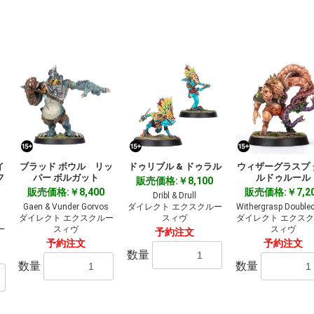
イ
ブラッド ボウル リッ
ドゥリブル & ドゥラル
ウィザーグラスプ 
フ
パー ボルガット
ルドゥルール
販売価格:￥8,100
販売価格:￥8,400
販売価格:￥7,2
Dribl & Drull
Gaen & Vunder Gorvos
ダイレクト エクスクルー
Withergrasp Doubled
ダイレクト エクスクルー
スィヴ
ダイレクト エクス
ー
スィヴ
スィヴ
予約注文
予約注文
予約注文
数量
数量
数量