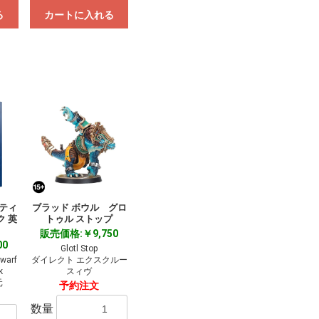
る
カートに入れる
 ティ
ブラッド ボウル グロ
ク 英
トゥル ストップ
販売価格:￥9,750
00
Glotl Stop
warf
ダイレクト エクスクルー
k
スィヴ
元
予約注文
数量