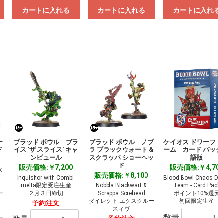
カートに入れる
カートに入れる
カートに入れ
ー
ブラッド ボウル ブラ
ブラッド ボウル ノブ
ケイオス ドワーフ
ド
イス 'ザ スライス' キャ
ラ ブラックウォート &
ーム カード パッ
ンビュール
スクラッパ ショーヘッ
語版
ド
販売価格:￥7,200
販売価格:￥4,7
k
販売価格:￥8,100
Inquisitor with Combi-
Blood Bowl Chaos D
melta限定受注生産
Nobbla Blackwart &
Team - Card Pac
ー
２月３日締切
Scrappa Sorehead
ポイント10%還
ダイレクト エクスクルー
初回限定生産
予約注文
スィヴ
数量