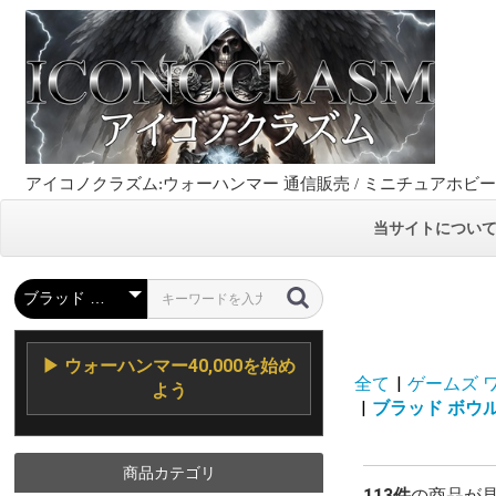
アイコノクラズム:ウォーハンマー 通信販売 / ミニチュアホビ
当サイトについ
▶ ウォーハンマー40,000を始め
全て
|
ゲームズ ワーク
よう
|
ブラッド ボウル / 
商品カテゴリ
113件
の商品が