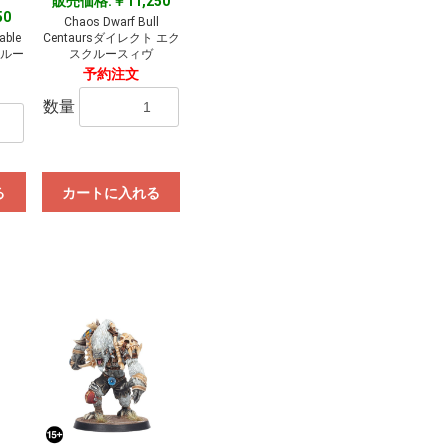
販売価格:￥11,250
50
Chaos Dwarf Bull
able
Centaursダイレクト エク
クルー
スクルースィヴ
予約注文
数量
る
カートに入れる