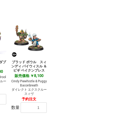
ダブ
ブラッド ボウル スィ
ンディ パイウィスル ＆
ピギ ベイクンブレス
00
販売価格:￥8,100
rool
クルー
Cindy Piewhistle & Puggy
Baconbreath
ダイレクト エクスクルー
スィヴ
予約注文
数量