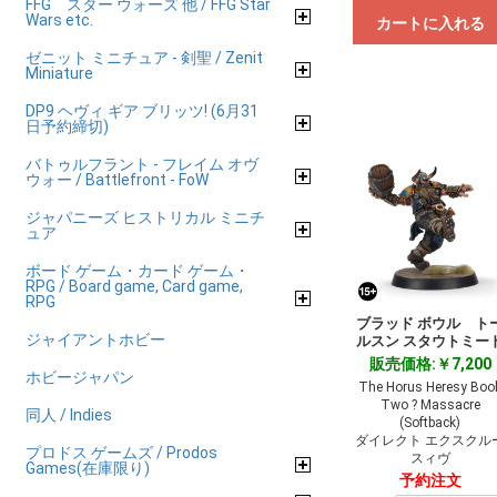
FFG スター ウォーズ 他 / FFG Star
Wars etc.
カートに入れる
ゼニット ミニチュア - 剣聖 / Zenit
Miniature
DP9 ヘヴィ ギア ブリッツ! (6月31
日予約締切)
バトゥルフラント - フレイム オヴ
ウォー / Battlefront - FoW
ジャパニーズ ヒストリカル ミニチ
ュア
ボード ゲーム・カード ゲーム・
RPG / Board game, Card game,
RPG
ブラッド ボウル ト
ジャイアントホビー
ルスン スタウトミー
販売価格:￥7,200
ホビージャパン
The Horus Heresy Boo
Two ? Massacre
同人 / Indies
(Softback)
ダイレクト エクスクル
プロドス ゲームズ / Prodos
スィヴ
Games(在庫限り)
予約注文