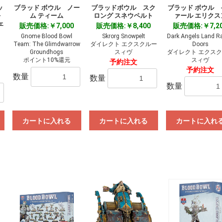
ッ
ブラッド ボウル ノー
ブラッドボウル スク
ブラッド ボウル 
―
ム ティーム
ロング スネウペルト
ァール エリクス
ェ
販売価格:￥7,000
販売価格:￥8,400
販売価格:￥7,2
Gnome Blood Bowl
Skrorg Snowpelt
Dark Angels Land Ra
Team: The Glimdwarrow
ダイレクト エクスクルー
Doors
Groundhogs
スィヴ
ダイレクト エクス
ポイント10%還元
スィヴ
予約注文
予約注文
数量
数量
数量
カートに入れる
カートに入れる
カートに入れ