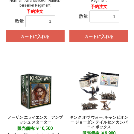
Northern Alliance Icekin Hunter/
Regiment
berserker Regiment
予約注文
予約注文
数量
数量
カートに入れる
カートに入れる
ノーザン エライエンス アンブ
キング オヴ ウォー: チャンピオン
ッシュ スターター
ー ジョーダン テイルセン カンパ
ニィ ボックス
販売価格:￥10,500
販売価格:￥9,900