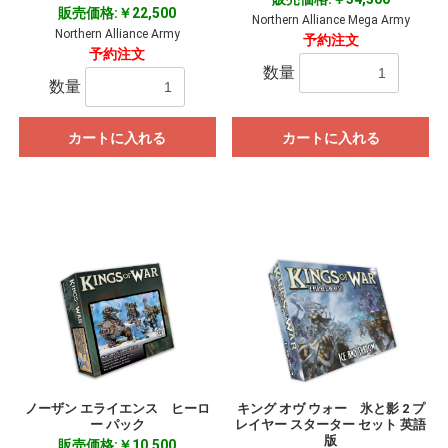
販売価格:￥22,500
Northern Alliance Mega Army
Northern Alliance Army
予約注文
予約注文
数量
数量
カートに入れる
カートに入れる
ノーザン エライエンス ヒーロ
キング オヴ ウォー 氷と影 2 プ
お買い物を続ける
カートへ進む
ー パック
レイヤー スターター セット 英語
版
販売価格:￥10,500