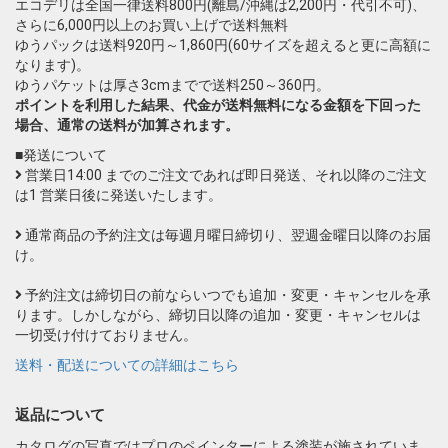
エコデリは全国一律送料800円(離島/沖縄は2,200円・代引不可)、
さらに6,000円以上のお買い上げで送料無料
ゆうパックは送料920円～1,860円(60サイズを超えると更に高額に
なります)。
ゆうパケットは厚さ3cmまでで送料250～360円。
ポイントを利用した結果、代金が送料無料になる金額を下回った
場合、通常の送料が加算されます。
■発送について
営業日14:00 までのご注文であれば即日発送、それ以降のご注文
は1 営業日後に発送いたします。
通常商品の予約注文は毎週月曜日締切り、翌週金曜日以降のお届
け。
予約注文は締切日の前ならいつでも追加・変更・キャンセルを承
ります。しかしながら、締切日以降の追加・変更・キャンセルは
一切受け付けておりません。
送料・配送についての詳細はこちら
返品について
カタログの写真ではプロのペインターによる塗装が施されていま