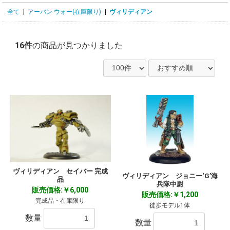
全て
|
アーバン ウォー(在庫限り)
|
ヴィリディアン
16件
の商品が見つかりました
ヴィリディアン セイバー 完成
ヴィリディアン ジョニー‘G’海
品
兵隊中尉
販売価格:￥6,000
販売価格:￥1,200
完成品・在庫限り
徒歩モデル1体
数量
数量