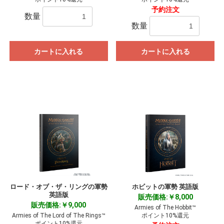
予約注文
数量
数量
カートに入れる
カートに入れる
ロード・オブ・ザ・リングの軍勢
ホビットの軍勢 英語版
お買い物を続ける
カートへ進む
英語版
販売価格:￥8,000
販売価格:￥9,000
Armies of The Hobbit™
Armies of The Lord of The Rings™
ポイント10%還元
ポイント10%還元