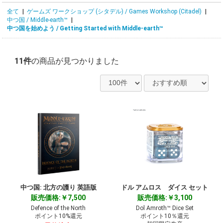
全て
|
ゲームズ ワークショップ (シタデル) / Games Workshop (Citadel)
|
中つ国 / Middle-earth™
|
中つ国を始めよう / Getting Started with Middle-earth™
11件
の商品が見つかりました
中つ国: 北方の護り 英語版
ドル アムロス ダイス セット
販売価格:￥7,500
販売価格:￥3,100
Defence of the North
Dol Amroth™ Dice Set
ポイント10%還元
ポイント10％還元