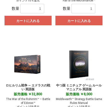
ポイント10％還元
Fall of the Necromancer™
数量
数量
カートに入れる
カートに入れる
ロヒルリム戦争 ― エドラスの戦
中つ国 ミニチュア ゲーム ルール
い 英語版
マニュアル 英語版
販売価格:￥32,800
販売価格:￥8,000
The War of the Rohirrim™ – Battle
Middle-earth™ Strategy Battle Game
of Edoras™
Rules Manual
ポイント10%還元
ポイント10%還元