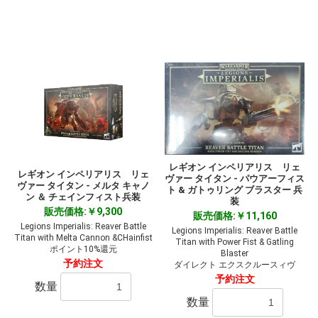
レギオン インペリアリス リェ
レギオン インペリアリス リェ
ヴァー タイタン - パウアーフィス
ヴァー タイタン - メルタ キャノ
ト & ガトゥリング ブラスター 兵
ン ＆ チェインフィスト兵装
装
販売価格:￥9,300
販売価格:￥11,160
Legions Imperialis: Reaver Battle
Legions Imperialis: Reaver Battle
Titan with Melta Cannon &CHainfist
Titan with Power Fist & Gatling
ポイント10%還元
Blaster
予約注文
ダイレクト エクスクルースィヴ
予約注文
数量
数量