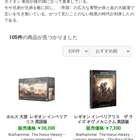
タイタン 軍団が彼の側に立って進軍している。
今や兄弟が兄弟を敵に回し、〈帝国〉の広大な軍勢が炎と血の大破壊で
互いを引き裂いている。かつて見たことのない暗黒の時代が到来したの
である。
105件
の商品が見つかりました
ホルス 大逆: レギオン インペリア
レギオン インペリアリス ザ ラ
リス 英語版
イズ オヴ メカニクム 英語版
販売価格:￥30,300
販売価格:￥7,300
Warhammer: The Horus Heresy –
Warhammer: The Horus Heresy -
Legions Imperialis
Legions Imperialis - The Rise of the