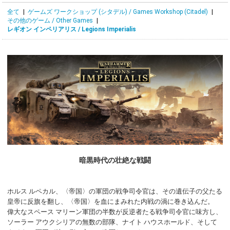
全て
|
ゲームズ ワークショップ (シタデル) / Games Workshop (Citadel)
|
その他のゲーム / Other Games
|
レギオン インペリアリス / Legions Imperialis
暗黒時代の壮絶な戦闘
ホルス ルペカル、〈帝国〉の軍団の戦争司令官は、その遺伝子の父たる
皇帝に反旗を翻し、〈帝国〉を血にまみれた内戦の渦に巻き込んだ。
偉大なスペース マリーン軍団の半数が反逆者たる戦争司令官に味方し、
ソーラー アウクシリアの無数の部隊、ナイト ハウスホールド、そして