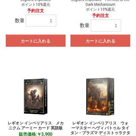
ポイント10%還元
Dark Mechanicum
ポイント10%還元
予約注文
予約注文
数量
数量
カートに入れる
カートに入れる
レギオン インペリアリス メカ
レギオン インペリアリス ウォ
ニクム アーミー カード 英語版
ーマスター ヘヴィ バトゥル タイ
タン - プラズマ ディストゥラクタ
販売価格:￥3,900