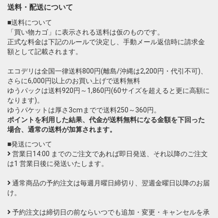
送料・配送について
■送料について
「買い物カゴ」に表示される送料は仮のものです。
正式な料金は下記のルールで決定し、手動メール返信時に請求金
額として記載されます。
エコデリは全国一律送料800円(離島/沖縄は2,200円・代引不可)、
さらに6,000円以上のお買い上げで送料無料
ゆうパックは送料920円～1,860円(60サイズを超えると更に高額に
なります)。
ゆうパケットは厚さ3cmまでで送料250～360円。
ポイントを利用した結果、代金が送料無料になる金額を下回った
場合、通常の送料が加算されます。
■発送について
営業日14:00 までのご注文であれば即日発送、それ以降のご注文
は1 営業日後に発送いたします。
通常商品の予約注文は毎週月曜日締切り、翌週金曜日以降のお届
け。
予約注文は締切日の前ならいつでも追加・変更・キャンセルを承