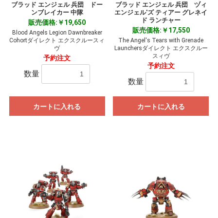
ブラッド エンジェル 兵団 ドー
ブラッド エンジェル 兵団 ヅィ
お買い物を続ける
カートへ進む
ンブレイカー 中隊
エンジェル'ズ ティアー グレネイ
ド ランチャー
販売価格:￥19,650
販売価格:￥17,550
Blood Angels Legion Dawnbreaker
Cohortダイレクト エクスクルースィ
The Angel's Tears with Grenade
ヴ
Launchersダイレクト エクスクルー
スィヴ
予約注文
予約注文
数量
数量
カートに入れる
カートに入れる