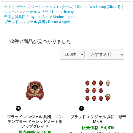
全て
|
ゲームズ ワークショップ (シタデル) / Games Workshop (Citadel)
|
ウォーハンマー ホルス 大逆 / Horus Heresy
|
帝国忠誠兵団 / Loyalist Space Marine Legions
|
ブラッド エンジェル 兵団 / Blood Angels
12件
の商品が見つかりました
ブラッド エンジェル 兵団 コン
ブラッド エンジェル 兵団 頭部
テンプター ドゥレッドノート用
Mk.VI
アップグレイド
販売価格:￥4,815
販売価格:￥7,800