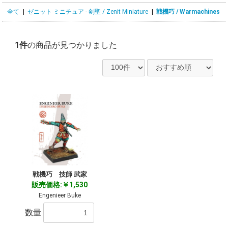
全て
|
ゼニット ミニチュア - 剣聖 / Zenit Miniature
|
戦機巧 / Warmachines
1件
の商品が見つかりました
戦機巧 技師 武家
販売価格:￥1,530
Engenieer Buke
数量