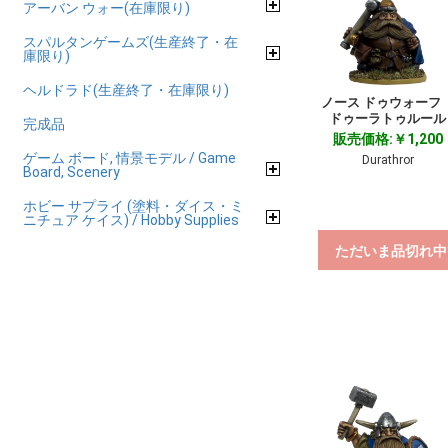
アーバン ウォー(在庫限り)
スパルタンゲームズ(生産終了・在
庫限り)
ヘルドラド(生産終了・在庫限り)
ノース ドゥウォー
ドゥーラトゥルール
完成品
販売価格:￥1,200
ゲーム ボード, 情景モデル / Game
Durathror
Board, Scenery
ホビー サプライ (塗料・ダイス・ミ
ニチュア ケイス) / Hobby Supplies
ただいま品切れ中