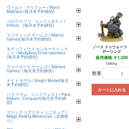
ウィルド - マリフォー / Wyrd -
Malifaux (毎月末予約締切)
コルウス ベリ - インフィネティ /
Infinity (毎月末予約締切)
マンティック ゲームズ / Mantic
Games(毎月末予約締切)
ノース ドゥウォー
モディフィウス エンターテインマ
デーリング
ント / Modiphius Entertainment
(毎月末予約締切)
販売価格:￥1,200
Delling
ウォーロード ゲームズ / Warlord
Games（毎月末予約締切）
数量
ナイト モデル / Knight Model(毎月
末予約締切)
カートに入れる
パラ ベラム - コンクウェスト/ Para
Bellum - Conquest(毎月末予約締
切)
マジック リアリティ ミニチュア /
Magic Reality Miniatures（在庫限
り）