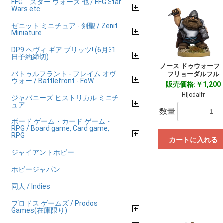
FFG スター ウォーズ 他 / FFG Star
Wars etc.
ゼニット ミニチュア - 剣聖 / Zenit
Miniature
DP9 ヘヴィ ギア ブリッツ! (6月31
日予約締切)
ノース ドゥウォー
バトゥルフラント - フレイム オヴ
フリョーダルフル
ウォー / Battlefront - FoW
販売価格:￥1,200
Hljodalfr
ジャパニーズ ヒストリカル ミニチ
ュア
数量
ボード ゲーム・カード ゲーム・
RPG / Board game, Card game,
RPG
カートに入れる
ジャイアントホビー
ホビージャパン
同人 / Indies
プロドス ゲームズ / Prodos
Games(在庫限り)