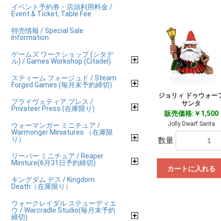
イベント予約券・店頭利用料金 /
Event & Ticket, Table Fee
特売情報 / Special Sale
Information
ゲームズ ワークショップ (シタデ
ル) / Games Workshop (Citadel)
スティーム フォージュド / Steam
Forged Games (毎月末予約締切)
ジョリィ ドゥウォー
プライヴェティア プレス /
サンタ
Privateer Press (在庫限り)
販売価格:￥1,500
Jolly Dwarf Santa
ウォーマンガー ミニチュア /
Warmonger Miniatures （在庫限
り）
数量
リーパー ミニチュア / Reaper
Miniture(6月31日予約締切)
カートに入れる
キングダム デス / Kingdom
Death（在庫限り）
ウォークレイダル ステューディエ
ウ / Warcradle Studio(毎月末予約
締切)