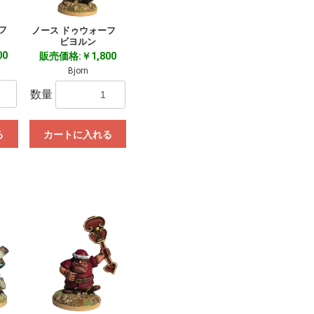
ーフ
ノース ドゥウォーフ
ビヨルン
00
販売価格:￥1,800
Bjorn
数量
る
カートに入れる