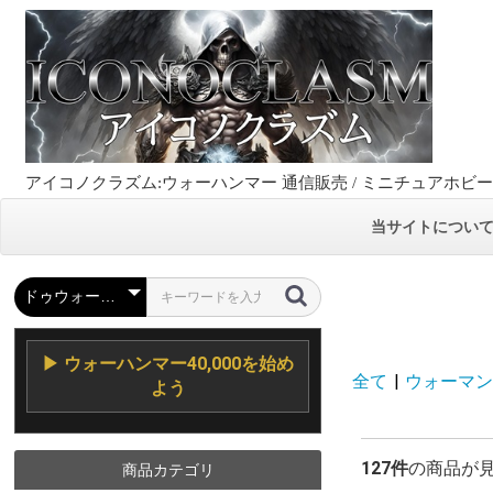
アイコノクラズム:ウォーハンマー 通信販売 / ミニチュアホビ
当サイトについ
▶ ウォーハンマー40,000を始め
全て
|
ウォーマンガー
よう
127件
の商品が
商品カテゴリ