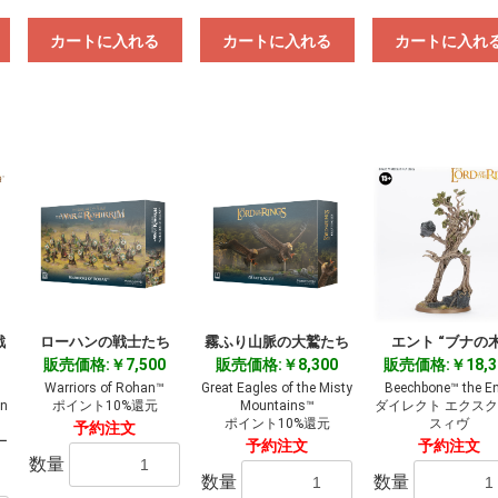
カートに入れる
カートに入れる
カートに入れ
戦
ローハンの戦士たち
霧ふり山脈の大鷲たち
エント “ブナの木
販売価格:￥7,500
販売価格:￥8,300
販売価格:￥18,3
お買い物を続ける
カートへ進む
Warriors of Rohan™
Great Eagles of the Misty
Beechbone™ the E
an
ポイント10%還元
Mountains™
ダイレクト エクス
ポイント10%還元
スィヴ
予約注文
ー
予約注文
予約注文
数量
数量
数量