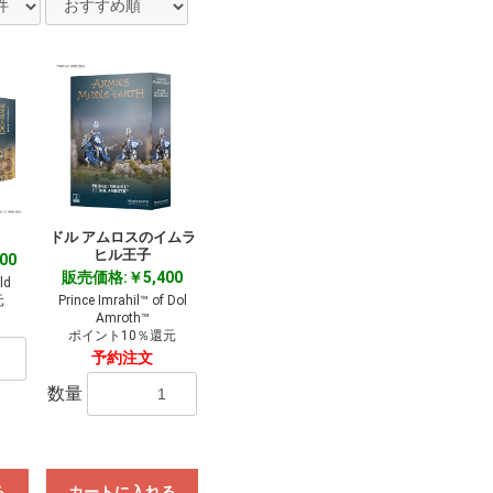
ドル アムロスのイムラ
ヒル王子
00
販売価格:￥5,400
ld
元
Prince Imrahil™ of Dol
Amroth™
ポイント10％還元
予約注文
数量
る
カートに入れる