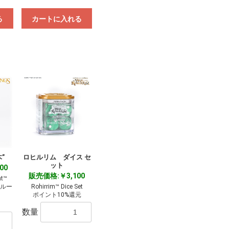
る
カートに入れる
”
ロヒルリム ダイス セ
ット
00
販売価格:￥3,100
nt™
クルー
Rohirrim™ Dice Set
ポイント10%還元
数量