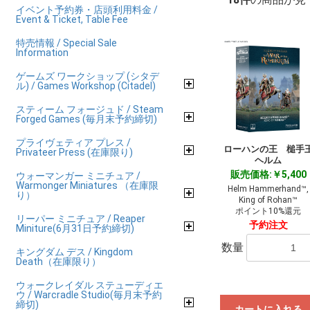
イベント予約券・店頭利用料金 /
Event & Ticket, Table Fee
特売情報 / Special Sale
Information
ゲームズ ワークショップ (シタデ
ル) / Games Workshop (Citadel)
スティーム フォージュド / Steam
Forged Games (毎月末予約締切)
プライヴェティア プレス /
ローハンの王 槌手
Privateer Press (在庫限り)
ヘルム
販売価格:￥5,400
ウォーマンガー ミニチュア /
Warmonger Miniatures （在庫限
Helm Hammerhand™,
り）
King of Rohan™
ポイント10%還元
リーパー ミニチュア / Reaper
予約注文
Miniture(6月31日予約締切)
数量
キングダム デス / Kingdom
Death（在庫限り）
ウォークレイダル ステューディエ
ウ / Warcradle Studio(毎月末予約
締切)
カートに入れる