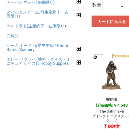
アーバン ウォー(在庫限り)
数量
スパルタンゲームズ(生産終了・在
庫限り)
カートに入れる
ヘルドラド(生産終了・在庫限り)
完成品
ゲーム ボード, 情景モデル / Game
Board, Scenery
ホビー サプライ (塗料・ダイス・ミ
ニチュア ケイス) / Hobby Supplies
誓約者
販売価格:￥4,548
The Oathmaker
ダイレクト エクスクル
スィヴ
予約注文