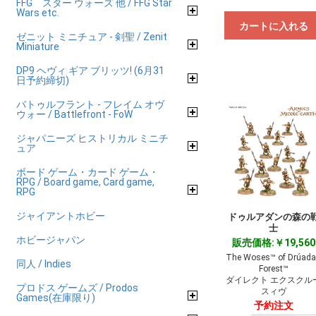
FFG スター ウォーズ 他 / FFG Star
Wars etc.
カートに入れる
ゼニット ミニチュア - 剣聖 / Zenit
Miniature
DP9 ヘヴィ ギア ブリッツ! (6月31
日予約締切)
バトゥルフラント - フレイム オヴ
ウォー / Battlefront - FoW
ジャパニーズ ヒストリカル ミニチ
ュア
ボード ゲーム・カード ゲーム・
RPG / Board game, Card game,
RPG
ジャイアントホビー
ドゥルアダンの森の
士
ホビージャパン
販売価格:￥19,560
The Woses™ of Drúad
同人 / Indies
Forest™
ダイレクト エクスクル
プロドス ゲームズ / Prodos
スィヴ
Games(在庫限り)
予約注文