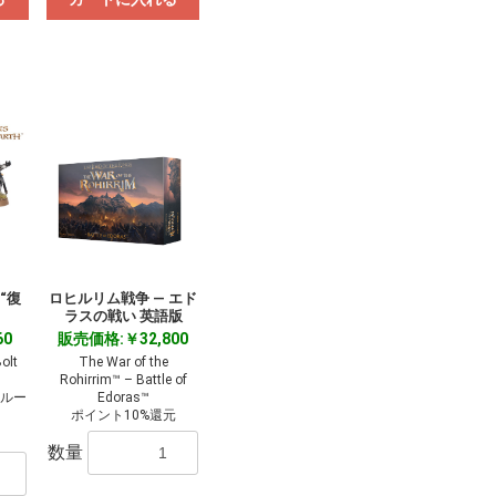
“復
ロヒルリム戦争 ― エド
ラスの戦い 英語版
60
販売価格:￥32,800
olt
The War of the
Rohirrim™ – Battle of
クルー
Edoras™
ポイント10%還元
数量