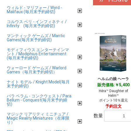
ウィルド - マリフォー / Wyrd -
Malifaux (毎月末予約締切)
コルウス ベリ - インフィネティ /
Infinity (毎月末予約締切)
マンティック ゲームズ / Mantic
Games(毎月末予約締切)
モディフィウス エンターテインマ
ント / Modiphius Entertainment
(毎月末予約締切)
ウォーロード ゲームズ / Warlord
Games（毎月末予約締切）
ヘルムの娘 ヘーラ
ナイト モデル / Knight Model(毎月
販売価格:￥5,400
末予約締切)
Héra™ Daughter of
パラ ベラム - コンクウェスト/ Para
Helm™
Bellum - Conquest(毎月末予約締
ポイント10％還元
切)
予約注文
マジック リアリティ ミニチュア /
数量
Magic Reality Miniatures（在庫限
り）