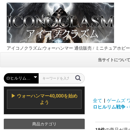
アイコノクラズム:ウォーハンマー 通信販売 / ミニチュアホビ
当サイトについ
▶ ウォーハンマー40,000を始め
全て
|
ゲームズ ワーク
よう
ロヒルリム戦争 - 善 / 
商品カテゴリ
18件
の商品が見