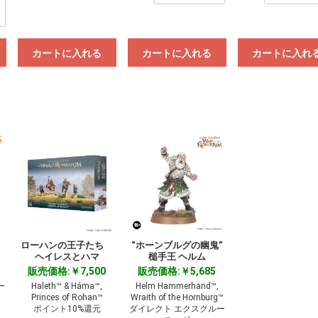
カートに入れる
カートに入れる
カートに入れ
ローハンの王子たち
“ホーンブルグの幽鬼”
ヘイレスとハマ
槌手王 ヘルム
販売価格:￥7,500
販売価格:￥5,685
ー
Haleth™ & Háma™,
Helm Hammerhand™,
Princes of Rohan™
Wraith of the Hornburg™
ポイント10%還元
ダイレクト エクスクルー