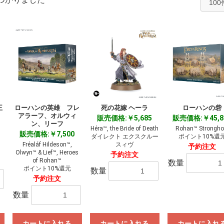
王
ローハンの英雄 フレ
死の花嫁 ヘーラ
ローハンの砦
アラーフ、オルウィ
販売価格:￥5,685
販売価格:￥45,8
ン、リーフ
Héra™, the Bride of Death
Rohan™ Strongho
販売価格:￥7,500
ダイレクト エクスクルー
ポイント10%還
Fréaláf Hildeson™,
スィヴ
予約注文
Olwyn™ & Lief™, Heroes
予約注文
of Rohan™
数量
ポイント10%還元
数量
予約注文
数量
カートに入れる
カートに入れる
カートに入れ