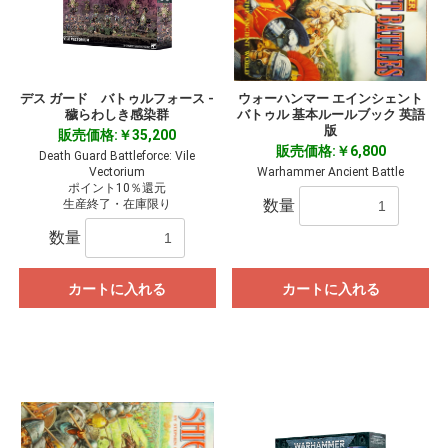
デス ガード バトゥルフォース -
ウォーハンマー エインシェント
穢らわしき感染群
バトゥル 基本ルールブック 英語
版
販売価格:￥35,200
販売価格:￥6,800
Death Guard Battleforce: Vile
Vectorium
Warhammer Ancient Battle
ポイント10％還元
数量
生産終了・在庫限り
数量
カートに入れる
カートに入れる