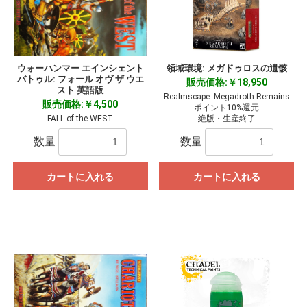
ウォーハンマー エインシェント
領域環境: メガドゥロスの遺骸
バトゥル: フォール オヴ ザ ウエ
販売価格:￥18,950
スト 英語版
Realmscape: Megadroth Remains
販売価格:￥4,500
ポイント10%還元
FALL of the WEST
絶版・生産終了
数量
数量
カートに入れる
カートに入れる