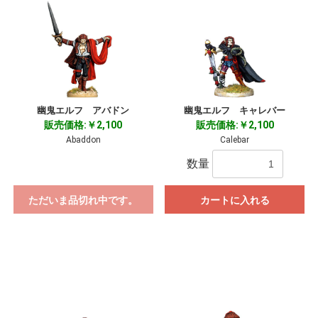
幽鬼エルフ アバドン
幽鬼エルフ キャレバー
販売価格:￥2,100
販売価格:￥2,100
Abaddon
Calebar
数量
お買い物を続ける
カートへ進む
ただいま品切れ中です。
カートに入れる