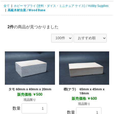
全て
|
ホビー サプライ (塗料・ダイス・ミニチュア ケイス) / Hobby Supplies
|
高級木材台座 / Wood Base
2件
の商品が見つかりました
タモ 60mm x 40mm x 20mm
楢(ナラ) 65mm x 45mm x
18mm
販売価格:￥500
販売価格:￥600
現品限り
現品限り
数量
数量