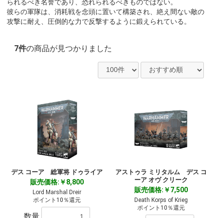
られるべき名誉であり、恐れられるべきものではない。
彼らの軍隊は、消耗戦を念頭に置いて構築され、絶え間ない敵の
攻撃に耐え、圧倒的な力で反撃するように鍛えられている。
7件
の商品が見つかりました
デス コーア 総軍将 ドゥライア
アストゥラ ミリタルム デス コ
ーア オヴ クリーク
販売価格:￥8,800
販売価格:￥7,500
Lord Marshal Dreir
ポイント10％還元
Death Korps of Krieg
ポイント10％還元
数量