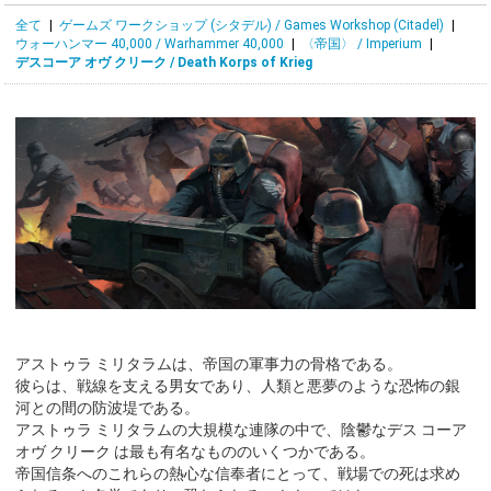
全て
|
ゲームズ ワークショップ (シタデル) / Games Workshop (Citadel)
|
ウォーハンマー 40,000 / Warhammer 40,000
|
〈帝国〉 / Imperium
|
デスコーア オヴ クリーク / Death Korps of Krieg
アストゥラ ミリタラムは、帝国の軍事力の骨格である。
彼らは、戦線を支える男女であり、人類と悪夢のような恐怖の銀
河との間の防波堤である。
アストゥラ ミリタラムの大規模な連隊の中で、陰鬱なデス コーア
オヴ クリーク は最も有名なもののいくつかである。
帝国信条へのこれらの熱心な信奉者にとって、戦場での死は求め