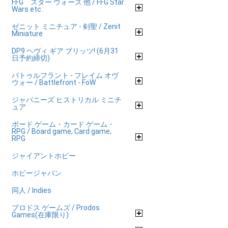
FFG スター ウォーズ 他 / FFG Star
Wars etc.
ゼニット ミニチュア - 剣聖 / Zenit
Miniature
DP9 ヘヴィ ギア ブリッツ! (6月31
日予約締切)
バトゥルフラント - フレイム オヴ
ウォー / Battlefront - FoW
ジャパニーズ ヒストリカル ミニチ
ュア
ボード ゲーム・カード ゲーム・
RPG / Board game, Card game,
RPG
ジャイアントホビー
ホビージャパン
同人 / Indies
プロドス ゲームズ / Prodos
Games(在庫限り)