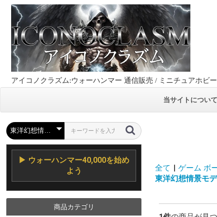
アイコノクラズム:ウォーハンマー 通信販売 / ミニチュアホビ
当サイトについ
▶ ウォーハンマー40,000を始め
全て
|
ゲーム ボード,
よう
東洋幻想情景モデル / O
商品カテゴリ
1件
の商品が見