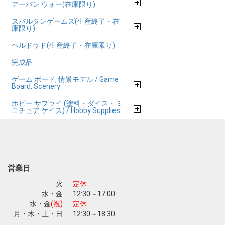
アーバン ウォー(在庫限り)
スパルタンゲームズ(生産終了・在
庫限り)
ヘルドラド(生産終了・在庫限り)
完成品
ゲーム ボード, 情景モデル / Game
Board, Scenery
ホビー サプライ (塗料・ダイス・ミ
ニチュア ケイス) / Hobby Supplies
営業日
火
定休
水・金
12:30～17:00
水・金
(祝)
定休
月・木・土・日
12:30～18:30