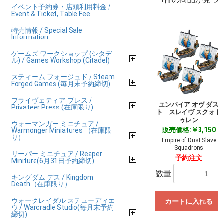
イベント予約券・店頭利用料金 /
Event & Ticket, Table Fee
特売情報 / Special Sale
Information
ゲームズ ワークショップ (シタデ
ル) / Games Workshop (Citadel)
スティーム フォージュド / Steam
Forged Games (毎月末予約締切)
プライヴェティア プレス /
エンパイア オヴ ダ
Privateer Press (在庫限り)
ト スレイヴ スクォ
ゥレン
ウォーマンガー ミニチュア /
販売価格:￥3,150
Warmonger Miniatures （在庫限
り）
Empire of Dust Slave
Squadrons
リーパー ミニチュア / Reaper
予約注文
Miniture(6月31日予約締切)
数量
キングダム デス / Kingdom
Death（在庫限り）
ウォークレイダル ステューディエ
カートに入れる
ウ / Warcradle Studio(毎月末予約
締切)