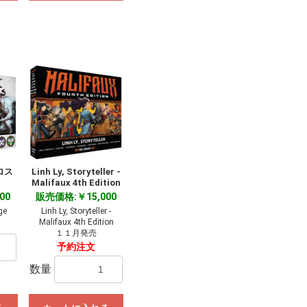
ロス
Linh Ly, Storyteller -
Malifaux 4th Edition
00
販売価格:￥15,000
ge
Linh Ly, Storyteller -
Malifaux 4th Edition
１１月発売
予約注文
数量