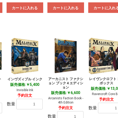
カートに入れる
カートに入れる
カートに入れ
ト
アーカニスト ファクシ
レイヴンクロフト 
インヴズィブル インク
ョン ブック 4 エディシ
ボックス
販売価格:￥5,400
ョン
販売価格:￥13,0
Invisible Ink
販売価格:￥6,600
Ravencroft Core B
予約注文
Arcanists Faction Book -
予約注文
4th Edition
数量
数量
予約注文
数量