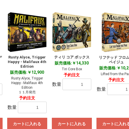
Rusty Alyce, Trigger
ティリ コア ボックス
デ
リフテッド フロム
Happy - Malifaux 4th
ペイジュ
販売価格:￥14,330
Edition
販売価格:￥10,2
Tiri Core Box
販売価格:￥12,900
Lifted from the Pa
予約注文
Rusty Alyce, Trigger
予約注文
Happy - Malifaux 4th
数量
Edition
数量
１１月発売
予約注文
数量
カートに入れる
カートに入れる
カートに入れ