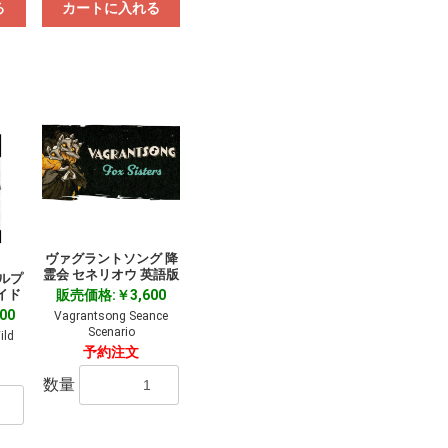
る
カートに入れる
ヴァグラントソング 降
霊会 セネリオウ 英語版
ルプ
ライド
販売価格:￥3,600
00
Vagrantsong Seance
Scenario
ild
予約注文
数量