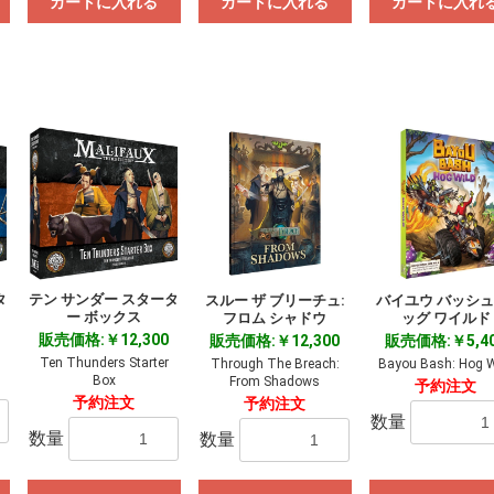
カートに入れる
カートに入れる
カートに入れ
タ
テン サンダー スタータ
スルー ザ ブリーチュ:
バイユウ バッシュ:
ー ボックス
フロム シャドウ
ッグ ワイルド
販売価格:￥12,300
販売価格:￥12,300
販売価格:￥5,4
Ten Thunders Starter
Through The Breach:
Bayou Bash: Hog W
Box
From Shadows
予約注文
予約注文
予約注文
数量
数量
数量