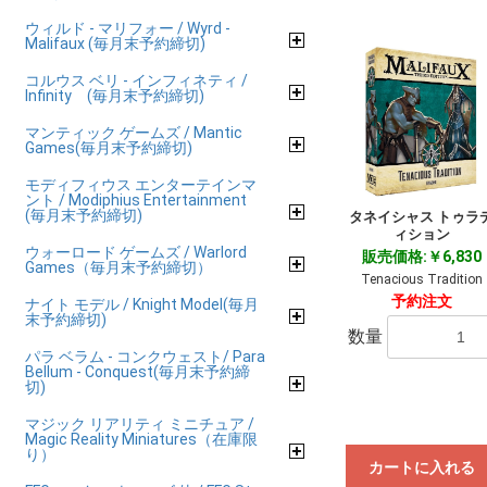
ウィルド - マリフォー / Wyrd -
Malifaux (毎月末予約締切)
コルウス ベリ - インフィネティ /
Infinity (毎月末予約締切)
マンティック ゲームズ / Mantic
Games(毎月末予約締切)
モディフィウス エンターテインマ
ント / Modiphius Entertainment
(毎月末予約締切)
タネイシャス トゥラ
ィション
ウォーロード ゲームズ / Warlord
販売価格:￥6,830
Games（毎月末予約締切）
Tenacious Tradition
予約注文
ナイト モデル / Knight Model(毎月
末予約締切)
数量
パラ ベラム - コンクウェスト/ Para
Bellum - Conquest(毎月末予約締
切)
マジック リアリティ ミニチュア /
Magic Reality Miniatures（在庫限
り）
カートに入れる