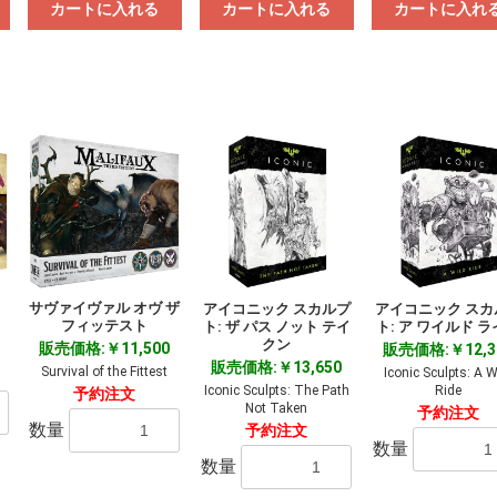
カートに入れる
カートに入れる
カートに入れ
お買い物を続ける
カートへ進む
サヴァイヴァル オヴ ザ
アイコニック スカルプ
アイコニック スカ
フィッテスト
ト: ザ パス ノット テイ
ト: ア ワイルド 
クン
販売価格:￥11,500
販売価格:￥12,3
販売価格:￥13,650
Survival of the Fittest
Iconic Sculpts: A W
Iconic Sculpts: The Path
Ride
予約注文
Not Taken
予約注文
数量
予約注文
数量
数量