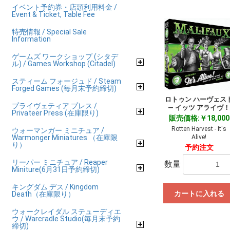
イベント予約券・店頭利用料金 /
Event & Ticket, Table Fee
特売情報 / Special Sale
Information
ゲームズ ワークショップ (シタデ
ル) / Games Workshop (Citadel)
スティーム フォージュド / Steam
Forged Games (毎月末予約締切)
ロトゥン ハーヴェス
プライヴェティア プレス /
― イッツ アライヴ
Privateer Press (在庫限り)
販売価格:￥18,000
Rotten Harvest - It's
ウォーマンガー ミニチュア /
Warmonger Miniatures （在庫限
Alive!
り）
予約注文
リーパー ミニチュア / Reaper
数量
Miniture(6月31日予約締切)
キングダム デス / Kingdom
カートに入れる
Death（在庫限り）
ウォークレイダル ステューディエ
ウ / Warcradle Studio(毎月末予約
締切)