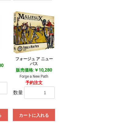
フォージュ ア ニュー
パス
00
販売価格:￥10,280
Forge a New Path
予約注文
数量
る
カートに入れる