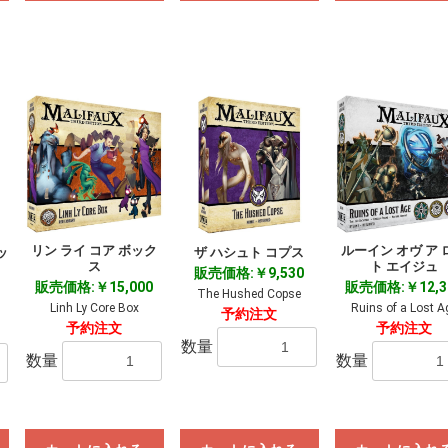
リン ライ コア ボック
ルーイン オヴ ア 
ッ
ザ ハシュト コプス
ス
ト エイジュ
販売価格:￥9,530
販売価格:￥15,000
販売価格:￥12,3
The Hushed Copse
Linh Ly Core Box
Ruins of a Lost A
予約注文
予約注文
予約注文
数量
数量
数量