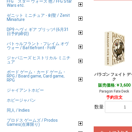
FFG スター ウォーズ 他 / FFG Star
Wars etc.
ゼニット ミニチュア - 剣聖 / Zenit
Miniature
DP9 ヘヴィ ギア ブリッツ! (6月31
日予約締切)
バトゥルフラント - フレイム オヴ
ウォー / Battlefront - FoW
ジャパニーズ ヒストリカル ミニチ
ュア
ボード ゲーム・カード ゲーム・
パラゴン フェイト デ
RPG / Board game, Card game,
ク
RPG
販売価格:￥3,600
ジャイアントホビー
Paragon Fate Deck
予約注文
ホビージャパン
数量
同人 / Indies
プロドス ゲームズ / Prodos
Games(在庫限り)