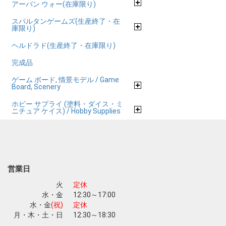
アーバン ウォー(在庫限り)
スパルタンゲームズ(生産終了・在
庫限り)
ヘルドラド(生産終了・在庫限り)
完成品
ゲーム ボード, 情景モデル / Game
Board, Scenery
ホビー サプライ (塗料・ダイス・ミ
ニチュア ケイス) / Hobby Supplies
営業日
火
定休
水・金
12:30～17:00
水・金
(祝)
定休
月・木・土・日
12:30～18:30