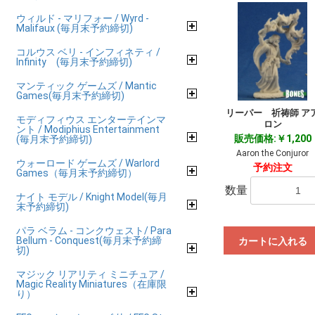
ウィルド - マリフォー / Wyrd -
Malifaux (毎月末予約締切)
コルウス ベリ - インフィネティ /
Infinity (毎月末予約締切)
マンティック ゲームズ / Mantic
Games(毎月末予約締切)
リーパー 祈祷師 ア
モディフィウス エンターテインマ
ロン
ント / Modiphius Entertainment
販売価格:￥1,200
(毎月末予約締切)
Aaron the Conjuror
ウォーロード ゲームズ / Warlord
予約注文
Games（毎月末予約締切）
数量
ナイト モデル / Knight Model(毎月
末予約締切)
パラ ベラム - コンクウェスト/ Para
Bellum - Conquest(毎月末予約締
カートに入れる
切)
マジック リアリティ ミニチュア /
Magic Reality Miniatures（在庫限
り）