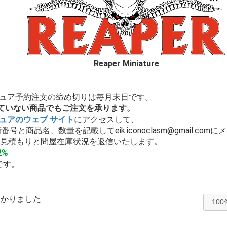
Reaper Miniature
チュア予約注文の締め切りは毎月末日です。
ていない商品でもご注文を承ります。
ュアのウェブ サイト
にアクセスして、
号と商品名、数量を記載してeik.iconoclasm@gmail.co
算で見積もりと問屋在庫状況を返信いたします。
2%
です。
つかりました