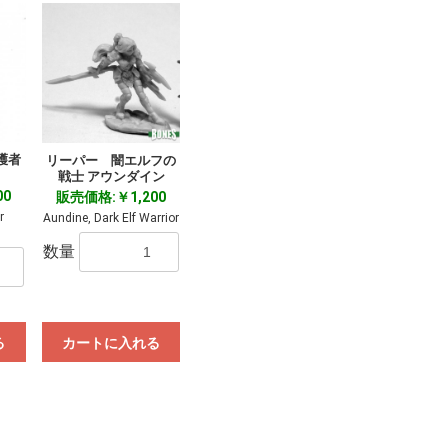
護者
リーパー 闇エルフの
戦士 アウンダイン
00
販売価格:￥1,200
r
Aundine, Dark Elf Warrior
数量
る
カートに入れる