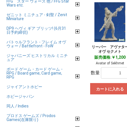
FFG スター ウォーズ 他 / FFG Star
Wars etc.
ゼニット ミニチュア - 剣聖 / Zenit
Miniature
DP9 ヘヴィ ギア ブリッツ! (6月31
日予約締切)
バトゥルフラント - フレイム オヴ
ウォー / Battlefront - FoW
リーパー アヴァタ
オヴ セクメト
ジャパニーズ ヒストリカル ミニチ
販売価格:￥1,200
ュア
Avatar of Sekhmet
ボード ゲーム・カード ゲーム・
数量
RPG / Board game, Card game,
RPG
ジャイアントホビー
カートに入れる
ホビージャパン
同人 / Indies
プロドス ゲームズ / Prodos
Games(在庫限り)