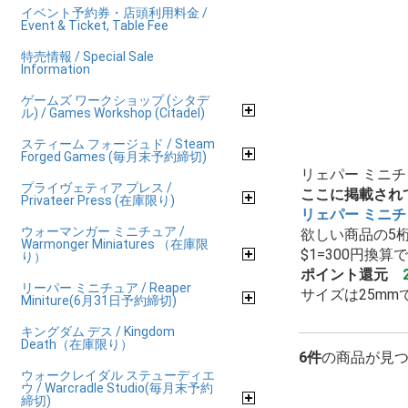
イベント予約券・店頭利用料金 /
Event & Ticket, Table Fee
特売情報 / Special Sale
Information
ゲームズ ワークショップ (シタデ
ル) / Games Workshop (Citadel)
スティーム フォージュド / Steam
Forged Games (毎月末予約締切)
リェパー ミニ
プライヴェティア プレス /
ここに掲載され
Privateer Press (在庫限り)
リェパー ミニチ
ウォーマンガー ミニチュア /
欲しい商品の5桁番
Warmonger Miniatures （在庫限
$1=300円換
り）
ポイント還元
リーパー ミニチュア / Reaper
サイズは25mm
Miniture(6月31日予約締切)
キングダム デス / Kingdom
Death（在庫限り）
6件
の商品が見
ウォークレイダル ステューディエ
ウ / Warcradle Studio(毎月末予約
締切)