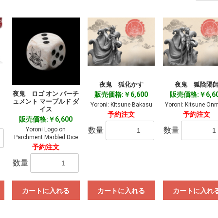
夜鬼 狐化かす
夜鬼 狐陰陽
夜鬼 ロゴ オン パーチ
販売価格:￥6,600
販売価格:￥6,6
ュメント マーブルド ダ
Yoroni: Kitsune Bakasu
Yoroni: Kitsune Onm
イス
予約注文
予約注文
販売価格:￥6,600
数量
数量
Yoroni Logo on
Parchment Marbled Dice
予約注文
数量
カートに入れる
カートに入れる
カートに入れ