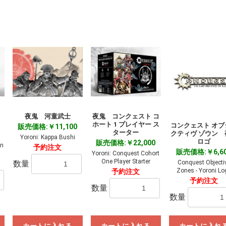
お買い物を続ける
カートへ進む
夜鬼 河童武士
夜鬼 コンクェスト コ
ホート 1 プレイヤー ス
コンクェスト オブ
販売価格:￥11,100
ターター
クティヴ ゾウン 
Yoroni: Kappa Bushi
ロゴ
販売価格:￥22,000
on
予約注文
販売価格:￥6,6
Yoroni: Conquest Cohort
One Player Starter
数量
Conquest Objecti
Zones - Yoroni Lo
予約注文
予約注文
数量
数量