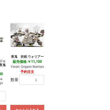
夜鬼 折紙 ウォリアー
ジェ
販売価格:￥11,100
夜鬼
Yoroni: Origami Warriors
予約注文
00
数量
ve
go