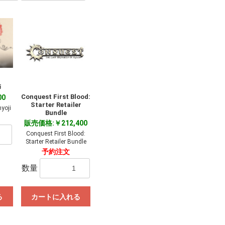
師
Conquest First Blood:
00
Starter Retailer
yoji
Bundle
販売価格:￥212,400
Conquest First Blood:
Starter Retailer Bundle
予約注文
数量
る
カートに入れる