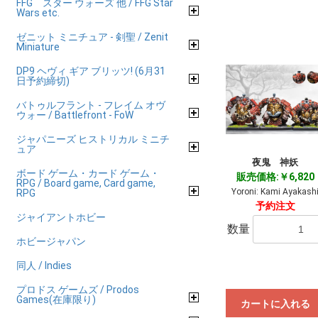
FFG スター ウォーズ 他 / FFG Star
Wars etc.
ゼニット ミニチュア - 剣聖 / Zenit
Miniature
DP9 ヘヴィ ギア ブリッツ! (6月31
日予約締切)
バトゥルフラント - フレイム オヴ
ウォー / Battlefront - FoW
ジャパニーズ ヒストリカル ミニチ
ュア
夜鬼 神妖
ボード ゲーム・カード ゲーム・
販売価格:￥6,820
RPG / Board game, Card game,
Yoroni: Kami Ayakash
RPG
予約注文
ジャイアントホビー
数量
ホビージャパン
同人 / Indies
プロドス ゲームズ / Prodos
Games(在庫限り)
カートに入れる