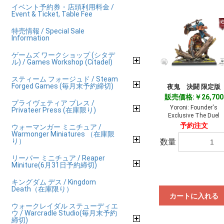
イベント予約券・店頭利用料金 /
Event & Ticket, Table Fee
特売情報 / Special Sale
Information
ゲームズ ワークショップ (シタデ
ル) / Games Workshop (Citadel)
スティーム フォージュド / Steam
Forged Games (毎月末予約締切)
夜鬼 決闘 限定版
販売価格:￥26,700
プライヴェティア プレス /
Yoroni: Founder's
Privateer Press (在庫限り)
Exclusive The Duel
予約注文
ウォーマンガー ミニチュア /
Warmonger Miniatures （在庫限
り）
数量
リーパー ミニチュア / Reaper
Miniture(6月31日予約締切)
キングダム デス / Kingdom
Death（在庫限り）
カートに入れる
ウォークレイダル ステューディエ
ウ / Warcradle Studio(毎月末予約
締切)