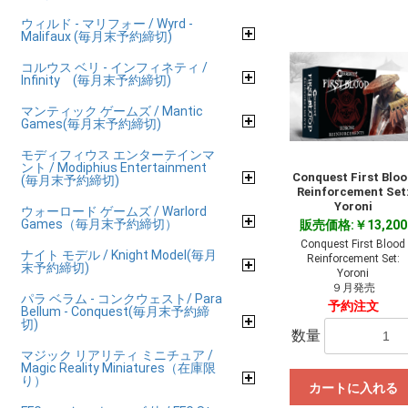
ウィルド - マリフォー / Wyrd -
Malifaux (毎月末予約締切)
コルウス ベリ - インフィネティ /
Infinity (毎月末予約締切)
マンティック ゲームズ / Mantic
Games(毎月末予約締切)
モディフィウス エンターテインマ
ント / Modiphius Entertainment
Conquest First Bloo
(毎月末予約締切)
Reinforcement Set
Yoroni
ウォーロード ゲームズ / Warlord
Games（毎月末予約締切）
販売価格:￥13,200
Conquest First Blood
ナイト モデル / Knight Model(毎月
Reinforcement Set:
末予約締切)
Yoroni
９月発売
パラ ベラム - コンクウェスト/ Para
予約注文
Bellum - Conquest(毎月末予約締
切)
数量
マジック リアリティ ミニチュア /
Magic Reality Miniatures（在庫限
り）
カートに入れる