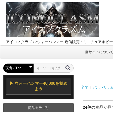
アイコノクラズム:ウォーハンマー 通信販売 / ミニチュアホビ
当サイトについ
▶ ウォーハンマー40,000を始め
全て
|
パラ ベラム 
よう
24件
の商品が見
商品カテゴリ