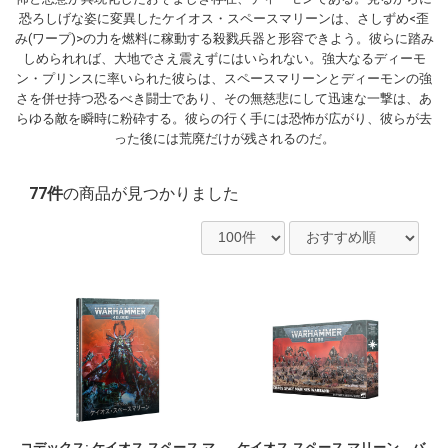
恐ろしげな姿に変異したケイオス・スペースマリーンは、さしずめ<歪
み(ワープ)>の力を燃料に稼動する殺戮兵器と形容できよう。彼らに踏み
しめられれば、大地でさえ震えずにはいられない。強大なるディーモ
ン・プリンスに率いられた彼らは、スペースマリーンとディーモンの強
さを併せ持つ恐るべき闘士であり、その無慈悲にして迅速な一撃は、あ
らゆる敵を瞬時に粉砕する。彼らの行く手には恐怖が広がり、彼らが去
った後には荒廃だけが残されるのだ。
77件
の商品が見つかりました
コデックス: ケイオス スペース マ
ケイオス スペース マリーン バ