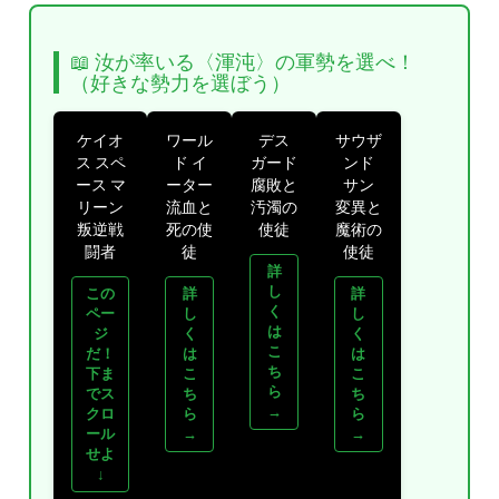
📖 汝が率いる〈渾沌〉の軍勢を選べ！
（好きな勢力を選ぼう）
ケイオ
ワール
デス
サウザ
ス スペ
ド イ
ガード
ンド
ース マ
ーター
腐敗と
サン
リーン
流血と
汚濁の
変異と
叛逆戦
死の使
使徒
魔術の
闘者
徒
使徒
詳
し
この
詳
詳
く
ペー
し
し
は
ジ
く
く
こ
だ！
は
は
ち
下ま
こ
こ
ら
でス
ち
ち
→
クロ
ら
ら
ール
→
→
せよ
↓