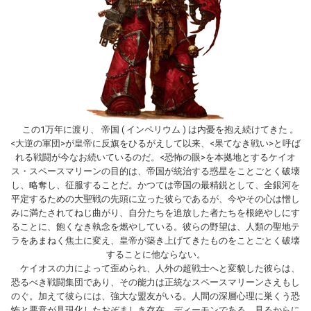
この1万年に渡り、 帝国 ( インペリウム ) は内憂を抱え続けてきた 。
<大逆の軍団>が皇帝に反旗をひるがえして以来、<果てなき戦い>と呼ば
れる戦闘が今なお続いているのだ。<恐怖の眼>を本拠地とするケイオ
ス・スペースマリーンの目的は、帝国が統治する惑星をことごとく破壊
し、略奪し、征服することだ。かつては帝国の最精鋭として、全銀河を
平定するための大聖戦の先頭に立った彼らであるが、今やその心は憎し
みに満たされてねじ曲がり、自分たちを追放した者たちを根絶やしにす
ることに、飽くなき執念を燃やしている。彼らの野望は、人類の聖地テ
ラをあまねく焦土に変え、皇帝が築き上げてきたものをことごとく破壊
することに他ならない。
ケイオスの力によって歪められ、人外の超戦士へと変貌した彼らは、
恐るべき戦闘集団であり、その能力は正統なスペースマリーンさえもし
のぐ。加えて彼らには、強大な盟友がいる。人間の深層心理に巣くう恐
怖と悪意が具現化したおぞましき存在、ディーモンである。見るからに