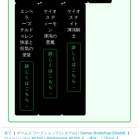
エンペ
ケイオ
ケイオ
ラ
ス デ
ス ナ
ー'ズ
ィーモ
イト
チルド
ン
渾沌騎
ゥレン
渾沌の
士
快楽と
悪魔
詳
狂気の
し
詳
使徒
く
し
は
く
詳
こ
は
し
ち
こ
く
ら
ち
は
→
ら
こ
→
ち
ら
→
全て
|
ゲームズ ワークショップ (シタデル) / Games Workshop (Citadel)
|
ウォーハンマー 40,000 / Warhammer 40,000
|
〈渾沌〉 / Chaos
|