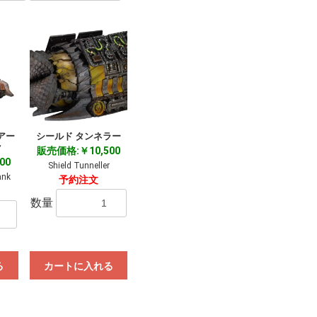
アー
シールド タンネラー
ク
販売価格:￥10,500
00
Shield Tunneller
ank
予約注文
数量
る
カートに入れる