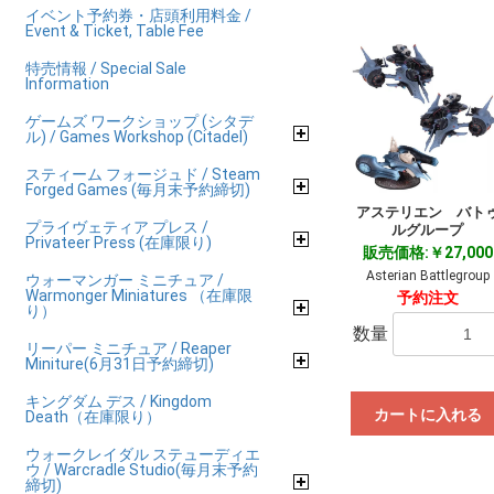
イベント予約券・店頭利用料金 /
Event & Ticket, Table Fee
特売情報 / Special Sale
Information
ゲームズ ワークショップ (シタデ
ル) / Games Workshop (Citadel)
スティーム フォージュド / Steam
Forged Games (毎月末予約締切)
アステリエン バト
プライヴェティア プレス /
ルグループ
Privateer Press (在庫限り)
販売価格:￥27,000
Asterian Battlegroup
ウォーマンガー ミニチュア /
Warmonger Miniatures （在庫限
予約注文
り）
数量
リーパー ミニチュア / Reaper
Miniture(6月31日予約締切)
キングダム デス / Kingdom
カートに入れる
Death（在庫限り）
ウォークレイダル ステューディエ
ウ / Warcradle Studio(毎月末予約
締切)