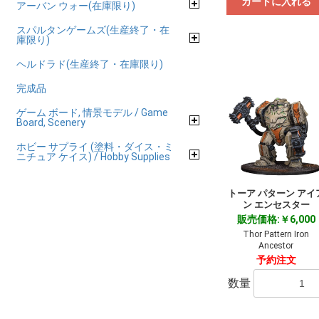
カートに入れる
アーバン ウォー(在庫限り)
スパルタンゲームズ(生産終了・在
庫限り)
ヘルドラド(生産終了・在庫限り)
完成品
ゲーム ボード, 情景モデル / Game
Board, Scenery
ホビー サプライ (塗料・ダイス・ミ
ニチュア ケイス) / Hobby Supplies
トーア パターン アイ
ン エンセスター
販売価格:￥6,000
Thor Pattern Iron
Ancestor
予約注文
数量