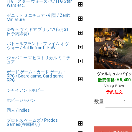
FFG スター ウォーズ 他 / FFG Star
Wars etc.
ゼニット ミニチュア - 剣聖 / Zenit
Miniature
DP9 ヘヴィ ギア ブリッツ! (6月31
日予約締切)
バトゥルフラント - フレイム オヴ
ウォー / Battlefront - FoW
ジャパニーズ ヒストリカル ミニチ
ュア
ボード ゲーム・カード ゲーム・
ヴァルキュル バイク
RPG / Board game, Card game,
販売価格:￥5,400
RPG
Valkyr Bikes
ジャイアントホビー
予約注文
ホビージャパン
数量
同人 / Indies
プロドス ゲームズ / Prodos
Games(在庫限り)