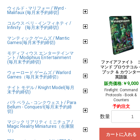
ウィルド - マリフォー / Wyrd -
Malifaux (毎月末予約締切)
コルウス ベリ - インフィネティ /
Infinity (毎月末予約締切)
マンティック ゲームズ / Mantic
Games(毎月末予約締切)
モディフィウス エンターテインマ
ント / Modiphius Entertainment
(毎月末予約締切)
ファイアファイト 
マンド プロウテコル 
ブック ＆ カウンタ
ウォーロード ゲームズ / Warlord
Games（毎月末予約締切）
英語版
販売価格:￥9,000
ナイト モデル / Knight Model(毎月
Firefight: Command
末予約締切)
Protocols - Book &
Counters
パラ ベラム - コンクウェスト/ Para
予約注文
Bellum - Conquest(毎月末予約締
切)
数量
マジック リアリティ ミニチュア /
Magic Reality Miniatures（在庫限
り）
カートに入れる