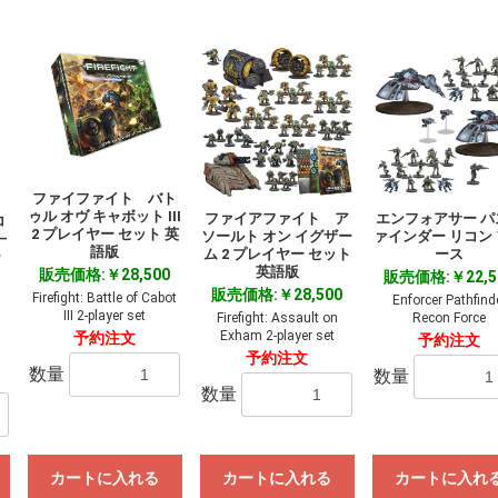
ファイファイト バト
ゥル オヴ キャボット III
ファイアファイト ア
エンフォアサー パ
コ
2 プレイヤー セット 英
ソールト オン イグザー
ァインダー リコン
―
語版
ム 2 プレイヤー セット
ース
ー
英語版
販売価格:￥28,500
販売価格:￥22,5
販売価格:￥28,500
Firefight: Battle of Cabot
Enforcer Pathfind
III 2-player set
Firefight: Assault on
Recon Force
Exham 2-player set
予約注文
予約注文
予約注文
数量
数量
数量
カートに入れる
カートに入れる
カートに入れ