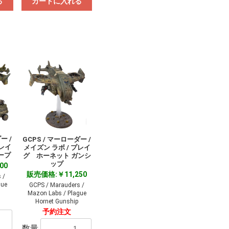
る
カートに入れる
ー /
GCPS / マーローダー /
プレイ
メイズン ラボ / プレイ
ープ
グ ホーネット ガンシ
ップ
00
販売価格:￥11,250
 /
gue
GCPS / Marauders /
Mazon Labs / Plague
Hornet Gunship
予約注文
数量