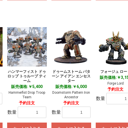
ハンマーフィスト ドゥ
ドゥームストーム パタ
フォージュ ロー
ロップ トゥループ ティ
ーン アイアン エンセス
販売価格:￥3,1
ーム
ター
Forge Lord
販売価格:￥5,400
販売価格:￥6,000
予約注文
Hammerfist Drop Troop
Doomstorm Pattern Iron
Team
Ancestor
数量
予約注文
予約注文
数量
数量