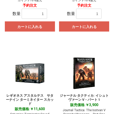
ポイント10%還元
ポイント10%還元
予約注文
予約注文
数量
数量
カートに入れる
カートに入れる
レギオネス アスタルテス サタ
ジャーナル タクティカ: イシュト
ーナイン ターミネイター スカッ
ヴァーン V - パート 1
お買い物を続ける
カートへ進む
ド
販売価格:￥3,900
販売価格:￥11,600
Journal Tactica: The Isstvan V