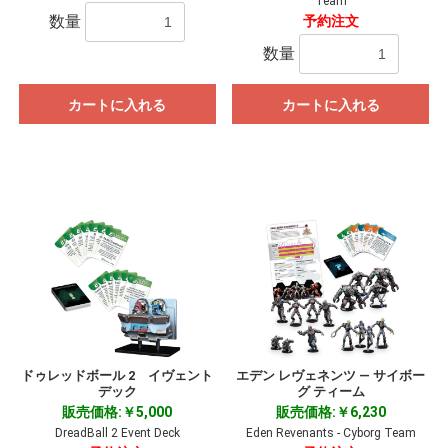
Team
数量
予約注文
数量
カートに入れる
カートに入れる
ドゥレッドボール 2 イヴェント
エデン レヴェネンツ ― サイボー
デック
グ ティーム
販売価格:￥5,000
販売価格:￥6,230
DreadBall 2 Event Deck
Eden Revenants - Cyborg Team