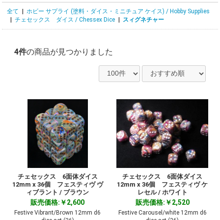
全て
|
ホビー サプライ (塗料・ダイス・ミニチュア ケイス) / Hobby Supplies
|
チェセックス ダイス / Chessex Dice
|
スィグネチャー
4件
の商品が見つかりました
チェセックス 6面体ダイス
チェセックス 6面体ダイス
12mm x 36個 フェスティヴ ヴ
12mm x 36個 フェスティヴ ケ
ィブラント / ブラウン
レセル / ホワイト
販売価格:￥2,600
販売価格:￥2,520
Festive Vibrant/Brown 12mm d6
Festive Carousel/white 12mm d6