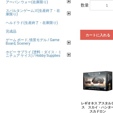
アーバン ウォー(在庫限り)
数量
スパルタンゲームズ(生産終了・在
庫限り)
ヘルドラド(生産終了・在庫限り)
完成品
カートに入れる
ゲーム ボード, 情景モデル / Game
Board, Scenery
ホビー サプライ (塗料・ダイス・ミ
ニチュア ケイス) / Hobby Supplies
レギオネス アスタル
ス スカイ・ハンタ
スカドロン