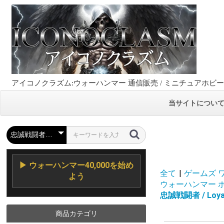
アイコノクラズム:ウォーハンマー 通信販売 / ミニチュアホビ
当サイトについ
▶ ウォーハンマー40,000を始め
全て
|
ゲームズ ワーク
よう
ウォーハンマー ホルス
忠誠戦闘者 / Loyali
商品カテゴリ