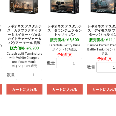
テ
レギオネス アスタルテ
レギオネス アスタルテ
レギオネス アスタ
サ
ス カタフラクティ タ
ス タランテュラ セン
ス デイモス型 プ
ーミネイター - ヴォル
トゥリィ ガン
ター バトゥル タ
カイトチャージャー &
販売価格:￥8,500
販売価格:￥11,1
パウアー モール 兵装
ry
Tarantula Sentry Guns
Deimos Pattern Pred
販売価格:￥9,900
ポイント10%還元
Battle Tankポイン
Cataphractii Terminators
還元
予約注文
with Volkite Chargers
予約注文
and Power Mauls
数量
ポイント10％還元
数量
数量
カートに入れる
カートに入れる
カートに入れ