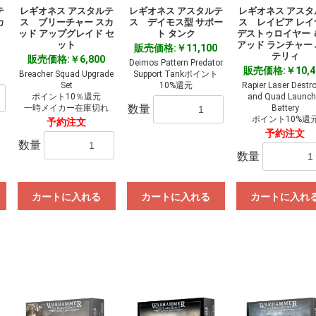
テ
レギオネス アスタルテ
レギオネス アスタルテ
レギオネス アスタ
カ
ス ブリーチャー スカ
ス デイモス型 サポー
ス レイピア レイ
ッド アップグレイド セ
ト タンク
デストゥロイヤー 
ット
アッド ランチャー
販売価格:￥11,100
テリィ
販売価格:￥6,800
Deimos Pattern Predator
販売価格:￥10,4
Breacher Squad Upgrade
Support Tankポイント
Set
10%還元
Rapier Laser Destr
ポイント10％還元
and Quad Launch
数量
一時メイカー在庫切れ
Battery
ポイント10%還
予約注文
予約注文
数量
数量
カートに入れる
カートに入れる
カートに入れ