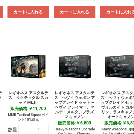
カートに入れる
カートに入れる
カートに入れ
テ
レギオネス アスタルテ
レギオネス アスタルテ
レギオネス アスタ
メ
ス タクティクル スカ
ス ヘヴィ ウェポン ア
ス ヘヴィ ウェポ
ッド Mk.III
ップグレイド セット ―
ップグレイド セッ
ヘヴィ フレイマー、マ
ヴォルカイト カル
販売価格:￥11,700
ルテ・メルタ、プラズ
リン、ラスキャノ
MKIII Tactical Squadポイ
マ キャノン
オートキャノ
ント10%還元
販売価格:￥6,800
販売価格:￥6,8
数量
Heavy Weapons Upgrade
Heavy Weapons Upg
Set ? Heavy Flamers,
Set ? Volkite Culver