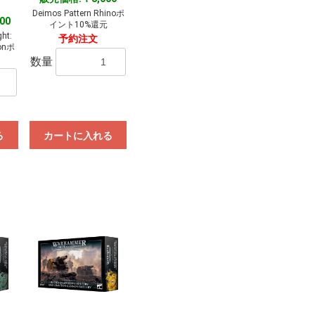
Deimos Pattern Rhinoポ
00
イント10%還元
ht:
予約注文
ionポ
数量
る
カートに入れる