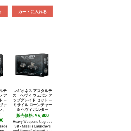
る
カートに入れる
ルテ
レギオネス アスタルテ
ン ア
ス ヘヴィ ウェポン ア
ト ―
ップグレイド セット ―
ヴァ
ミサイル ローンチャー
ン、
& ヘヴィ ボルター
ン
販売価格:￥6,800
00
Heavy Weapons Upgrade
rade
Set - Missile Launchers
ins,
and Heavy Boltersポイン