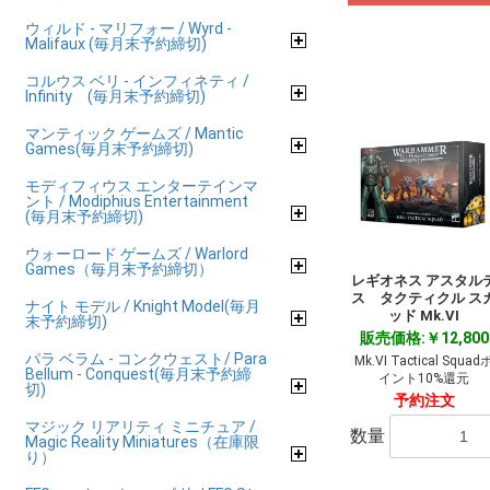
ウィルド - マリフォー / Wyrd -
Malifaux (毎月末予約締切)
コルウス ベリ - インフィネティ /
Infinity (毎月末予約締切)
マンティック ゲームズ / Mantic
Games(毎月末予約締切)
モディフィウス エンターテインマ
ント / Modiphius Entertainment
(毎月末予約締切)
ウォーロード ゲームズ / Warlord
Games（毎月末予約締切）
レギオネス アスタル
ス タクティクル ス
ナイト モデル / Knight Model(毎月
ッド Mk.VI
末予約締切)
販売価格:￥12,800
パラ ベラム - コンクウェスト/ Para
Mk.VI Tactical Squad
Bellum - Conquest(毎月末予約締
イント10%還元
切)
予約注文
マジック リアリティ ミニチュア /
数量
Magic Reality Miniatures（在庫限
り）