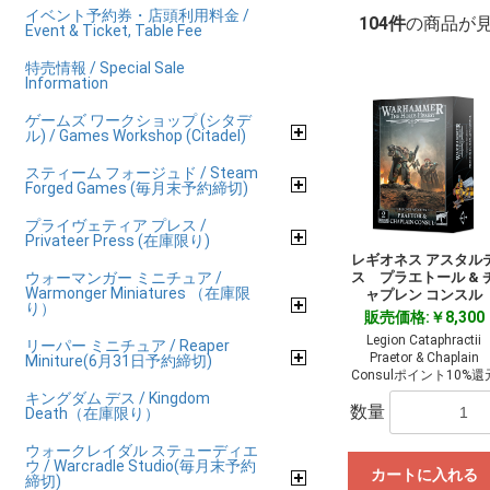
イベント予約券・店頭利用料金 /
104件
の商品が
Event & Ticket, Table Fee
特売情報 / Special Sale
Information
ゲームズ ワークショップ (シタデ
ル) / Games Workshop (Citadel)
スティーム フォージュド / Steam
Forged Games (毎月末予約締切)
プライヴェティア プレス /
Privateer Press (在庫限り)
レギオネス アスタル
ウォーマンガー ミニチュア /
ス プラエトール & 
Warmonger Miniatures （在庫限
ャプレン コンスル
り）
販売価格:￥8,300
Legion Cataphractii
リーパー ミニチュア / Reaper
Praetor & Chaplain
Miniture(6月31日予約締切)
Consulポイント10%還
キングダム デス / Kingdom
数量
Death（在庫限り）
ウォークレイダル ステューディエ
ウ / Warcradle Studio(毎月末予約
カートに入れる
締切)