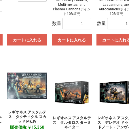
Multi-meltas, and
Lascannons, an
Plasma Cannonsポイン
Autocannonsポ
ト10%還元
10%還元
数量
数量
カートに入れる
カートに入れる
カートに入れ
レギオネス アスタルテ
ス タクティクル スカ
テ
レギオネス アスタルテ
レギオネス アスタ
ッド Mk.IV
ー
ス タルタロス ターミ
ス デレデオ ドゥ
販売価格:￥15,360
ネイター
ドノート - アンヴ