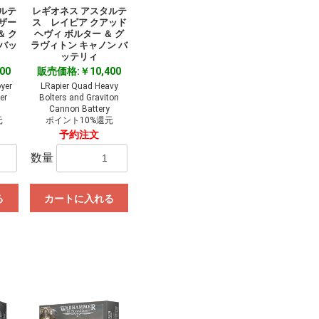
ルテ
レギオネス アスタルテ
ザー
ス レイピア クアッド
＆ ク
ヘヴィ ボルター ＆ グ
 バッ
ラヴィトン キャノン バ
ッテリィ
00
販売価格:￥10,400
oyer
LRapier Quad Heavy
er
Bolters and Graviton
Cannon Battery
元
ポイント10%還元
予約注文
数量
る
カートに入れる