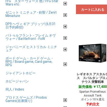
FFG スター ウォーズ 他 / FFG Star
Wars etc.
カートに入れる
ゼニット ミニチュア - 剣聖 / Zenit
Miniature
DP9 ヘヴィ ギア ブリッツ! (6月31
日予約締切)
バトゥルフラント - フレイム オヴ
ウォー / Battlefront - FoW
ジャパニーズ ヒストリカル ミニチ
ュア
ボード ゲーム・カード ゲーム・
RPG / Board game, Card game,
RPG
ジャイアントホビー
レギオネス アスタル
ス スパルタン プロ
ホビージャパン
テウス 突撃戦車
販売価格:￥17,400
同人 / Indies
Spartan Prometheus
Assault Tank
プロドス ゲームズ / Prodos
ポイント10％還元
Games(在庫限り)
予約注文