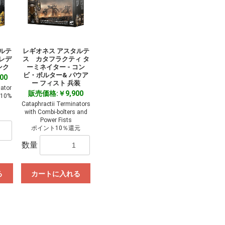
ルテ
レギオネス アスタルテ
レデ
ス カタフラクティ タ
ンク
ーミネイター - コン
ビ・ボルター& パウア
00
ー フィスト 兵装
ator
販売価格:￥9,900
ト10%
Cataphractii Terminators
with Combi-bolters and
Power Fists
ポイント10％還元
数量
る
カートに入れる