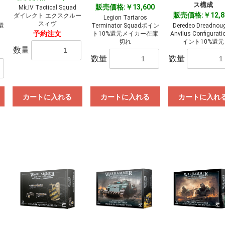
ス構成
販売価格:￥13,600
Mk.IV Tactical Squad
お買い物を続ける
カートへ進む
販売価格:￥12,8
ダイレクト エクスクルー
Legion Tartaros
スィヴ
還
Terminator Squadポイン
Deredeo Dreadnoug
予約注文
ト10%還元メイカー在庫
Anvilus Configurat
切れ
イント10%還元
数量
数量
数量
カートに入れる
カートに入れる
カートに入れ