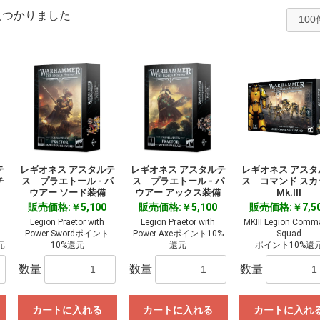
見つかりました
テ
レギオネス アスタルテ
レギオネス アスタルテ
レギオネス アスタ
チ
ス プラエトール - パ
ス プラエトール - パ
ス コマンド スカ
ウアー ソード装備
ウアー アックス装備
Mk.III
販売価格:￥5,100
販売価格:￥5,100
販売価格:￥7,5
Legion Praetor with
Legion Praetor with
MKIII Legion Com
Power Swordポイント
Power Axeポイント10%
Squad
元
10%還元
還元
ポイント10%還
数量
数量
数量
カートに入れる
カートに入れる
カートに入れ