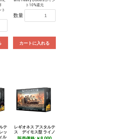
d
ト10%還元
イント
数量
る
カートに入れる
ルテ
レギオネス アスタルテ
レッ
ス デイモス型 ライノ
ィル
販売価格:￥8,000