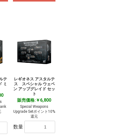
ルテ
レギオネス アスタルテ
 ミ
ス スペシャル ウェペ
ン アップグレイド セッ
ト
00
販売価格:￥6,800
s
Tank
Special Weapons
元
Upgrade Setポイント10%
還元
数量