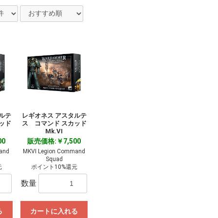
ルテ
レギオネス アスタルテ
ッド
ス コマンド スカッド
Mk.VI
00
販売価格:￥7,500
mand
MKVI Legion Command
Squad
元
ポイント10%還元
数量
る
カートに入れる