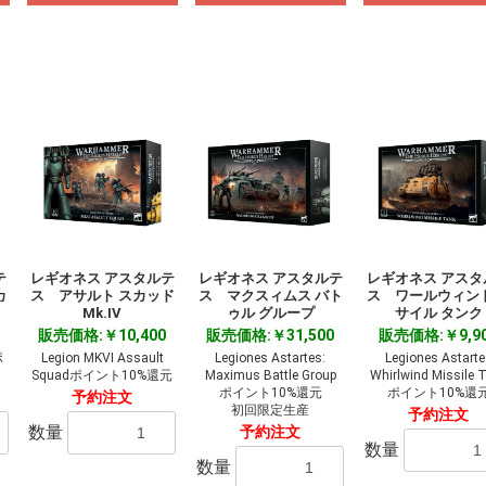
テ
レギオネス アスタルテ
レギオネス アスタルテ
レギオネス アスタ
カ
ス アサルト スカッド
ス マクスィムス バト
ス ワールウィンド
Mk.IV
ゥル グループ
サイル タンク
販売価格:￥10,400
販売価格:￥31,500
販売価格:￥9,9
ポ
Legion MKVI Assault
Legiones Astartes:
Legiones Astarte
Squadポイント10%還元
Maximus Battle Group
Whirlwind Missile 
ポイント10%還元
ポイント10%還
予約注文
初回限定生産
予約注文
数量
予約注文
数量
数量