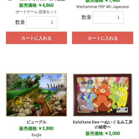
販売価格:￥7,480
販売価格:￥4,860
Warhammer FRP 4th Japanese
ボードゲーム 拡張セット
数量
数量
カートに入れる
カートに入れる
ビューグル
Exlultate Deo 〜ぬいぐるみ工房
の秘密〜
販売価格:￥3,800
販売価格:￥2,000
Bugle