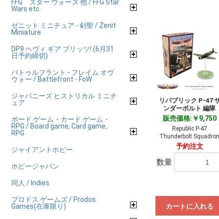
FFG スター ウォーズ 他 / FFG Star
Wars etc.
ゼニット ミニチュア - 剣聖 / Zenit
Miniature
DP9 ヘヴィ ギア ブリッツ! (6月31
日予約締切)
バトゥルフラント - フレイム オヴ
ウォー / Battlefront - FoW
ジャパニーズ ヒストリカル ミニチ
リパブリック P-47 
ュア
ンダーボルト 編隊
販売価格:￥9,750
ボード ゲーム・カード ゲーム・
RPG / Board game, Card game,
Republic P-47
RPG
Thunderbolt Squadro
予約注文
ジャイアントホビー
数量
ホビージャパン
同人 / Indies
プロドス ゲームズ / Prodos
Games(在庫限り)
カートに入れる