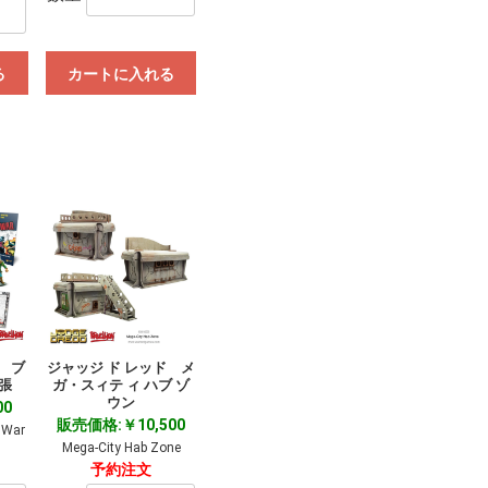
る
カートに入れる
 ブ
ジャッジ ド レッド メ
拡張
ガ・スィテ ィ ハブ ゾ
ウン
00
販売価格:￥10,500
 War
Mega-City Hab Zone
予約注文