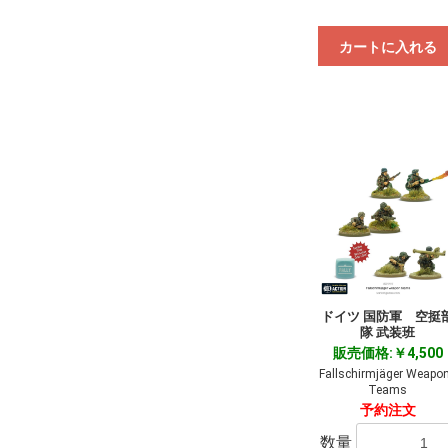
カートに入れる
ドイツ 国防軍 空挺
隊 武装班
販売価格:￥4,500
Fallschirmjäger Weapo
Teams
予約注文
数量