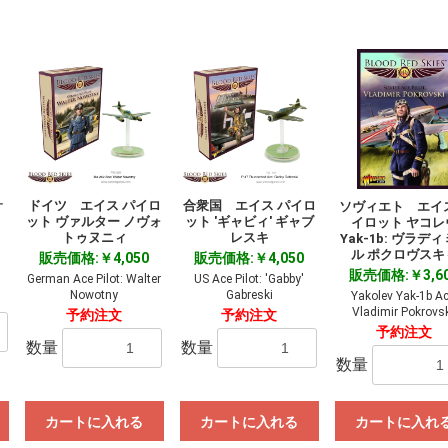
サ
ドイツ エイス パイロ
合衆国 エイス パイロ
ソヴィエト エイ
ット ヴァルター ノヴォ
ット 'ギャビィ' ギャブ
イロット ヤコレ
トゥヌニィ
レスキ
Yak-1b: ヴラデ
ル ポクロヴスキ
販売価格:￥4,050
販売価格:￥4,050
販売価格:￥3,6
n
German Ace Pilot: Walter
US Ace Pilot: 'Gabby'
Nowotny
Gabreski
Yakolev Yak-1b Ac
Vladimir Pokrovs
予約注文
予約注文
予約注文
数量
数量
数量
カートに入れる
カートに入れる
カートに入れ