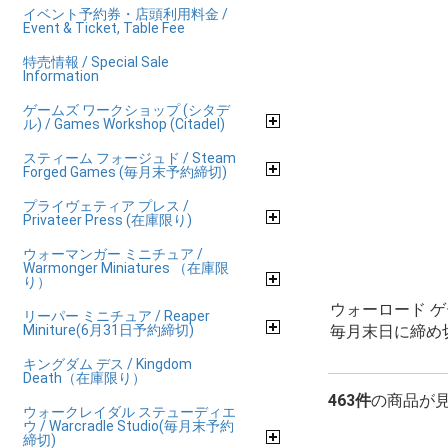
イベント予約券・店頭利用料金 /
Event & Ticket, Table Fee
特売情報 / Special Sale
Information
ゲームズ ワークショップ (シタデ
ル) / Games Workshop (Citadel)
スティーム フォージュド / Steam
Forged Games (毎月末予約締切)
プライヴェティア プレス /
Privateer Press (在庫限り)
ウォーマンガー ミニチュア /
Warmonger Miniatures （在庫限
り）
ウォーロード 
リーパー ミニチュア / Reaper
Miniture(6月31日予約締切)
毎月末日に締め
キングダム デス / Kingdom
Death（在庫限り）
463件
の商品が
ウォークレイダル ステューディエ
ウ / Warcradle Studio(毎月末予約
締切)