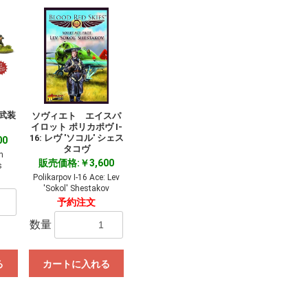
武装
ソヴィエト エイスパ
イロット ポリカポヴ I-
16: レヴ 'ソコル' シェス
00
タコヴ
n
販売価格:￥3,600
s
Polikarpov I-16 Ace: Lev
'Sokol' Shestakov
予約注文
数量
る
カートに入れる