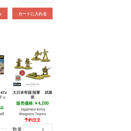
る
カートに入れる
Kfz
大日本帝国 陸軍 武装
ラッ
班
販売価格:￥4,200
50
Japanese Army
alf
Weapons Teams
予約注文
数量