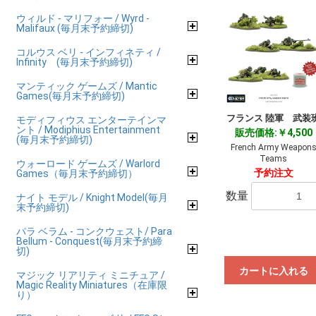
ウィルド - マリフォー / Wyrd -
Malifaux (毎月末予約締切)
コルウス ベリ - インフィネティ /
Infinity (毎月末予約締切)
マンティック ゲームズ / Mantic
Games(毎月末予約締切)
フランス 陸軍 武装
モディフィウス エンターテインマ
ント / Modiphius Entertainment
販売価格:￥4,500
(毎月末予約締切)
French Army Weapon
Teams
ウォーロード ゲームズ / Warlord
予約注文
Games（毎月末予約締切）
数量
ナイト モデル / Knight Model(毎月
末予約締切)
パラ ベラム - コンクウェスト/ Para
Bellum - Conquest(毎月末予約締
切)
カートに入れる
マジック リアリティ ミニチュア /
Magic Reality Miniatures（在庫限
り）