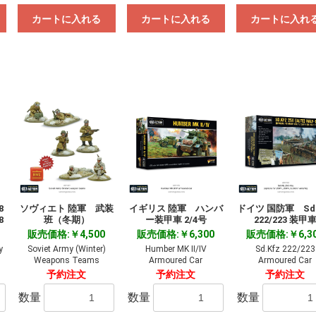
お買い物を続ける
カートへ進む
カートに入れる
カートに入れる
カートに入れ
8
ソヴィエト 陸軍 武装
イギリス 陸軍 ハンバ
ドイツ 国防軍 Sd.
8
班（冬期）
ー装甲車 2/4号
222/223 装甲
販売価格:￥4,500
販売価格:￥6,300
販売価格:￥6,3
y
Soviet Army (Winter)
Humber MK II/IV
Sd.Kfz 222/223
Weapons Teams
Armoured Car
Armoured Car
予約注文
予約注文
予約注文
数量
数量
数量