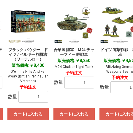
班
ブラック パウダー ド
合衆国 陸軍 M24 チャ
ドイツ 電撃作戦 
イツ / ベルギー 指揮官
ーフィー 軽戦車
班
（ワーテルロー）
販売価格:￥8,250
販売価格:￥4,5
s
販売価格:￥8,400
M24 Chaffee Light Tank
Blitzkrieg Germa
O'er The Hills And Far
Weapons Team
予約注文
Away (British Peninsular
予約注文
Veterans)
数量
数量
予約注文
数量
カートに入れる
カートに入れる
カートに入れ