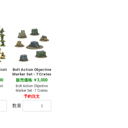
isti
Bolt Action Objective
Marker Set - 7 Crates
00
販売価格:￥3,000
sti
Bolt Action Objective
Marker Set - 7 Crates
予約注文
数量