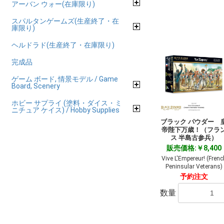
アーバン ウォー(在庫限り)
スパルタンゲームズ(生産終了・在
庫限り)
ヘルドラド(生産終了・在庫限り)
完成品
ゲーム ボード, 情景モデル / Game
Board, Scenery
ホビー サプライ (塗料・ダイス・ミ
ニチュア ケイス) / Hobby Supplies
ブラック パウダー 
帝陛下万歳！（フラ
ス 半島古参兵）
販売価格:￥8,400
Vive L'Empereur! (Frenc
Peninsular Veterans)
予約注文
数量