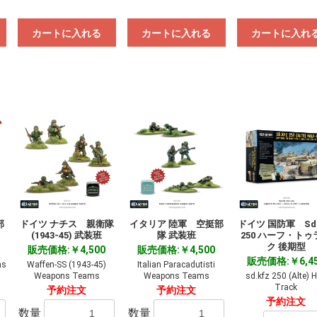
カートに入れる
カートに入れる
カートに入れ
部
ドイツ ナチス 親衛隊
イタリア 陸軍 空挺部
ドイツ 国防軍 Sd 
(1943-45) 武装班
隊 武装班
250 ハーフ・トゥ
ク 後期型
販売価格:￥4,500
販売価格:￥4,500
販売価格:￥6,4
ns
Waffen-SS (1943-45)
Italian Paracadutisti
Weapons Teams
Weapons Teams
sd.kfz 250 (Alte) H
Track
予約注文
予約注文
予約注文
数量
数量