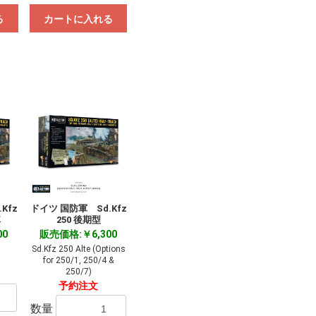
る
カートに入れる
Kfz
ドイツ 国防軍 Sd.Kfz
車
250 後期型
00
販売価格:￥6,300
Sd.Kfz 250 Alte (Options
for 250/1, 250/4 &
250/7)
予約注文
数量