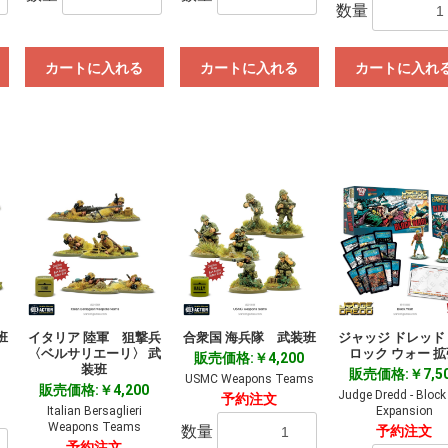
数量
カートに入れる
カートに入れる
カートに入れ
班
イタリア 陸軍 狙撃兵
合衆国 海兵隊 武装班
ジャッジ ドレッド
〈ベルサリエーリ〉 武
ロック ウォー 
販売価格:￥4,200
装班
販売価格:￥7,5
USMC Weapons Teams
販売価格:￥4,200
Judge Dredd - Block
予約注文
Italian Bersaglieri
Expansion
Weapons Teams
数量
予約注文
予約注文