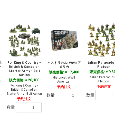
皇
For King & Country -
Italian Paracadut
ヒストリカル: WWII ア
ン
British & Canadian
Platoon
メリカ
Starter Army - Bolt
販売価格:￥9,3
販売価格:￥17,400
Action
Italian Paracaduti
Historical: WWII
販売価格:￥26,100
h
Platoon
American
For King & Country -
予約注文
予約注文
British & Canadian
Starter Army - Bolt Action
数量
数量
予約注文
数量