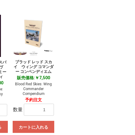
ブラッド レッド スカ
スパ
イ ウィング コマンダ
ヴ
ー コンペンディエム
ィミー
ィ
販売価格:￥7,500
00
Blood Red Skies: Wing
Commander
e:
Compendium
ky
予約注文
数量
る
カートに入れる