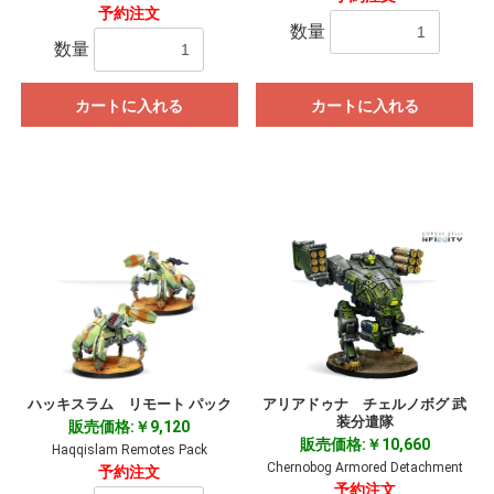
予約注文
お買い物を続ける
カートへ進む
数量
数量
カートに入れる
カートに入れる
ハッキスラム リモート パック
アリアドゥナ チェルノボグ 武
装分遣隊
販売価格:￥9,120
販売価格:￥10,660
Haqqislam Remotes Pack
Chernobog Armored Detachment
予約注文
予約注文