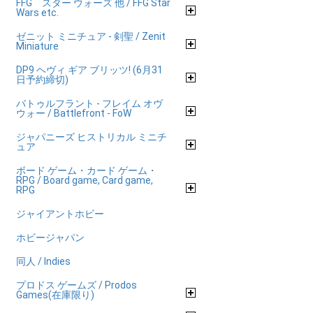
FFG スター ウォーズ 他 / FFG Star
Wars etc.
ゼニット ミニチュア - 剣聖 / Zenit
Miniature
DP9 ヘヴィ ギア ブリッツ! (6月31
日予約締切)
バトゥルフラント - フレイム オヴ
ウォー / Battlefront - FoW
ジャパニーズ ヒストリカル ミニチ
ュア
ボード ゲーム・カード ゲーム・
RPG / Board game, Card game,
RPG
ジャイアントホビー
ホビージャパン
同人 / Indies
プロドス ゲームズ / Prodos
Games(在庫限り)