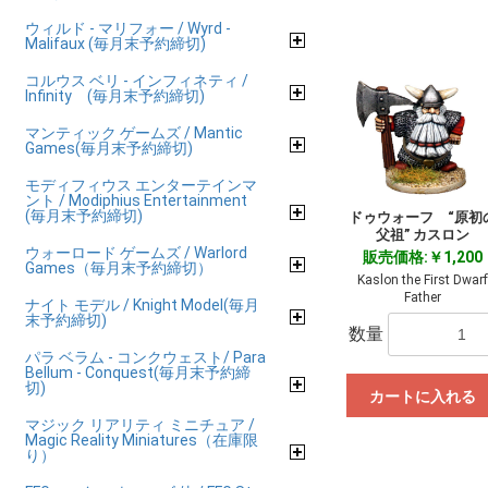
ウィルド - マリフォー / Wyrd -
Malifaux (毎月末予約締切)
コルウス ベリ - インフィネティ /
Infinity (毎月末予約締切)
マンティック ゲームズ / Mantic
Games(毎月末予約締切)
モディフィウス エンターテインマ
ント / Modiphius Entertainment
(毎月末予約締切)
ドゥウォーフ “原初
父祖” カスロン
ウォーロード ゲームズ / Warlord
販売価格:￥1,200
Games（毎月末予約締切）
Kaslon the First Dwarf
Father
ナイト モデル / Knight Model(毎月
末予約締切)
数量
パラ ベラム - コンクウェスト/ Para
Bellum - Conquest(毎月末予約締
切)
カートに入れる
マジック リアリティ ミニチュア /
Magic Reality Miniatures（在庫限
り）