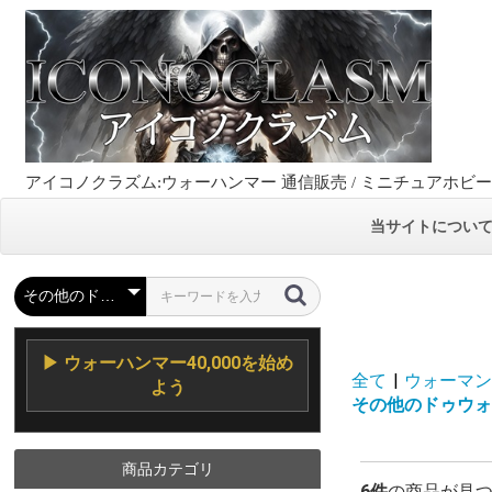
アイコノクラズム:ウォーハンマー 通信販売 / ミニチュアホビ
当サイトについ
▶ ウォーハンマー40,000を始め
全て
|
ウォーマンガー
よう
その他のドゥウォーフ 
商品カテゴリ
6件
の商品が見