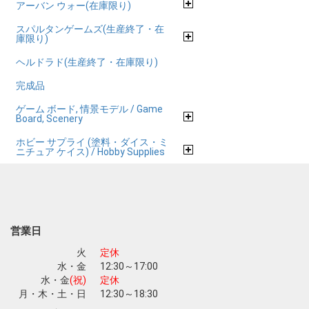
アーバン ウォー(在庫限り)
スパルタンゲームズ(生産終了・在
庫限り)
ヘルドラド(生産終了・在庫限り)
完成品
ゲーム ボード, 情景モデル / Game
Board, Scenery
ホビー サプライ (塗料・ダイス・ミ
ニチュア ケイス) / Hobby Supplies
営業日
火
定休
水・金
12:30～17:00
水・金
(祝)
定休
月・木・土・日
12:30～18:30