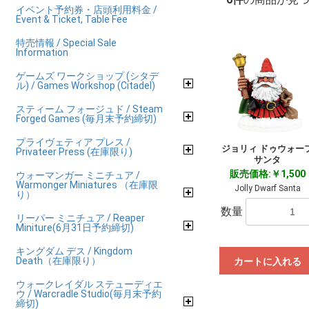
イベント予約券・店頭利用料金 /
Event & Ticket, Table Fee
特売情報 / Special Sale
Information
ゲームズ ワークショップ (シタデ
ル) / Games Workshop (Citadel)
スティーム フォージュド / Steam
Forged Games (毎月末予約締切)
プライヴェティア プレス /
ジョリィ ドゥウォー
Privateer Press (在庫限り)
サンタ
販売価格:￥1,500
ウォーマンガー ミニチュア /
Warmonger Miniatures （在庫限
Jolly Dwarf Santa
り）
数量
リーパー ミニチュア / Reaper
Miniture(6月31日予約締切)
キングダム デス / Kingdom
Death（在庫限り）
カートに入れる
ウォークレイダル ステューディエ
ウ / Warcradle Studio(毎月末予約
締切)