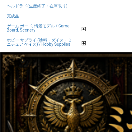
ヘルドラド(生産終了・在庫限り)
完成品
ゲーム ボード, 情景モデル / Game
Board, Scenery
ホビー サプライ (塗料・ダイス・ミ
ニチュア ケイス) / Hobby Supplies