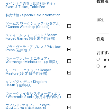
投稿者
イベント予約券・店頭利用料金 /
Event & Ticket, Table Fee
特売情報 / Special Sale Information
URL
ゲームズ ワークショップ (シタデル)
/ Games Workshop (Citadel)
スティーム フォージュド / Steam
Forged Games (毎月末予約締切)
性別
プライヴェティア プレス / Privateer
Press (在庫限り)
おすす
ウォーマンガー ミニチュア /
★
Warmonger Miniatures （在庫限り）
★
リーパー ミニチュア / Reaper
Miniture(6月31日予約締切)
キングダム デス / Kingdom
Death（在庫限り）
ウォークレイダル ステューディエウ
/ Warcradle Studio(毎月末予約締切)
ウィルド - マリフォー / Wyrd -
Malifaux (毎月末予約締切)