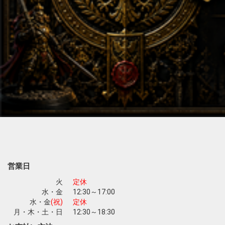
営業日
火
定休
水・金
12:30～17:00
水・金
(祝)
定休
月・木・土・日
12:30～18:30