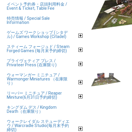
イベント予約券・店頭利用料金 /
Event & Ticket, Table Fee
特売情報 / Special Sale
Information
ゲームズ ワークショップ (シタデ
ル) / Games Workshop (Citadel)
スティーム フォージュド / Steam
Forged Games (毎月末予約締切)
プライヴェティア プレス /
Privateer Press (在庫限り)
ウォーマンガー ミニチュア /
Warmonger Miniatures （在庫限
り）
リーパー ミニチュア / Reaper
Miniture(6月31日予約締切)
キングダム デス / Kingdom
Death（在庫限り）
ウォークレイダル ステューディエ
ウ / Warcradle Studio(毎月末予約
締切)