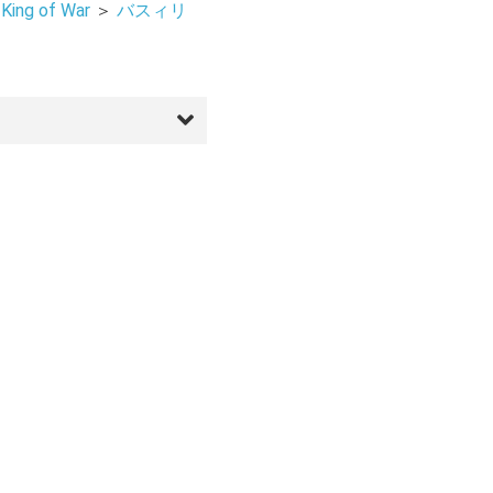
ng of War
＞
バスィリ