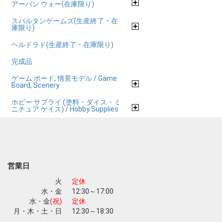
アーバン ウォー(在庫限り)
スパルタンゲームズ(生産終了・在
庫限り)
ヘルドラド(生産終了・在庫限り)
完成品
ゲーム ボード, 情景モデル / Game
Board, Scenery
ホビー サプライ (塗料・ダイス・ミ
ニチュア ケイス) / Hobby Supplies
営業日
火
定休
水・金
12:30～17:00
水・金
(祝)
定休
月・木・土・日
12:30～18:30