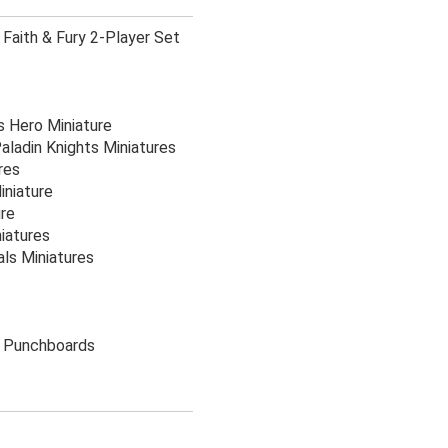
 Faith & Fury 2-Player Set
is Hero Miniature
Paladin Knights Miniatures
res
iniature
ure
iatures
ls Miniatures
d Punchboards