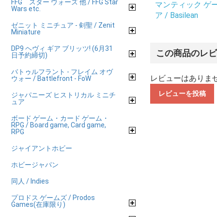
FFG スター ウォーズ 他 / FFG Star
マンティック ゲームズ
Wars etc.
ア / Basilean
ゼニット ミニチュア - 剣聖 / Zenit
Miniature
DP9 ヘヴィ ギア ブリッツ! (6月31
この商品のレ
日予約締切)
バトゥルフラント - フレイム オヴ
レビューはありま
ウォー / Battlefront - FoW
レビューを投稿
ジャパニーズ ヒストリカル ミニチ
ュア
ボード ゲーム・カード ゲーム・
RPG / Board game, Card game,
RPG
ジャイアントホビー
ホビージャパン
同人 / Indies
プロドス ゲームズ / Prodos
Games(在庫限り)