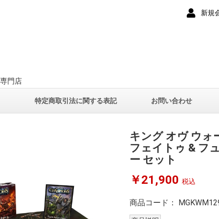
新規
ー専門店
て
特定商取引法に関する表記
お問い合わせ
キング オヴ ウォ
フェイトゥ & フ
ー セット
￥21,900
税込
商品コード：
MGKWM12