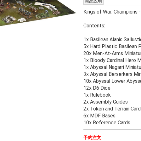
商品説明
Kings of War: Champions -
Contents:
1x Basilean Alanis Sallust
5x Hard Plastic Basilean 
20x Men-At-Arms Miniatu
1x Bloody Cardinal Hero M
1x Abyssal Nagarri Miniat
3x Abyssal Berserkers Min
10x Abyssal Lower Abyssa
12x D6 Dice
1x Rulebook
2x Assembly Guides
2x Token and Terrain Car
6x MDF Bases
10x Reference Cards
予約注文