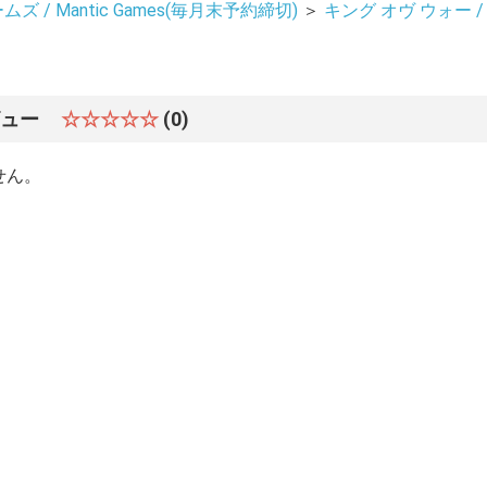
 / Mantic Games(毎月末予約締切)
＞
キング オヴ ウォー / Ki
ビュー
☆☆☆☆☆
(0)
お買い物を続ける
カートへ進む
せん。