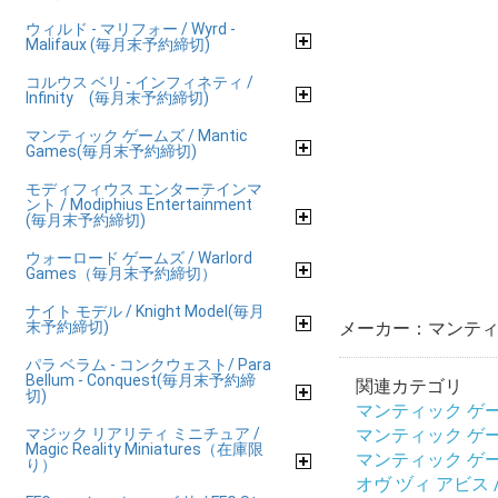
ウィルド - マリフォー / Wyrd -
Malifaux (毎月末予約締切)
コルウス ベリ - インフィネティ /
Infinity (毎月末予約締切)
マンティック ゲームズ / Mantic
Games(毎月末予約締切)
モディフィウス エンターテインマ
ント / Modiphius Entertainment
(毎月末予約締切)
ウォーロード ゲームズ / Warlord
Games（毎月末予約締切）
ナイト モデル / Knight Model(毎月
末予約締切)
メーカー：マンテ
パラ ベラム - コンクウェスト/ Para
Bellum - Conquest(毎月末予約締
関連カテゴリ
切)
マンティック ゲームズ
マジック リアリティ ミニチュア /
マンティック ゲームズ
Magic Reality Miniatures（在庫限
マンティック ゲームズ
り）
オヴ ヅィ アビス / Fo