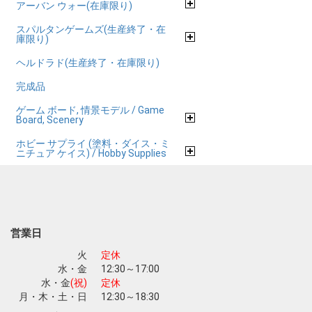
アーバン ウォー(在庫限り)
スパルタンゲームズ(生産終了・在
庫限り)
ヘルドラド(生産終了・在庫限り)
完成品
ゲーム ボード, 情景モデル / Game
Board, Scenery
ホビー サプライ (塗料・ダイス・ミ
ニチュア ケイス) / Hobby Supplies
営業日
火
定休
水・金
12:30～17:00
水・金
(祝)
定休
月・木・土・日
12:30～18:30