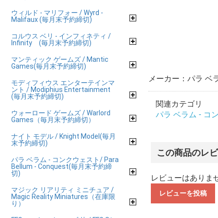
ウィルド - マリフォー / Wyrd -
Malifaux (毎月末予約締切)
コルウス ベリ - インフィネティ /
Infinity (毎月末予約締切)
マンティック ゲームズ / Mantic
Games(毎月末予約締切)
メーカー：パラ ベ
モディフィウス エンターテインマ
ント / Modiphius Entertainment
(毎月末予約締切)
関連カテゴリ
ウォーロード ゲームズ / Warlord
パラ ベラム - コンク
Games（毎月末予約締切）
ナイト モデル / Knight Model(毎月
末予約締切)
この商品のレ
パラ ベラム - コンクウェスト/ Para
Bellum - Conquest(毎月末予約締
切)
レビューはありま
マジック リアリティ ミニチュア /
レビューを投稿
Magic Reality Miniatures（在庫限
り）