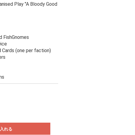
ganised Play "A Bloody Good
od FishGnomes
Dice
Cards (one per faction)
ers
ns
入れる