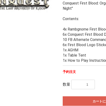
Conquest First Blood: Or
Night"
Contents:
4x Rambgnome First Blo
6x Conquest First Blood 
10 FB Alternate Command 
6x First Blood Logo Stick
1x AGHM
1x Table Tent
1x How to Play Instructio
予約注文
数量
カートに