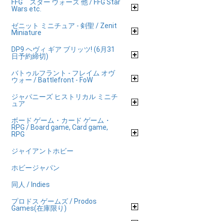
FFG スター ウォーズ 他 / FFG Star
Wars etc.
ゼニット ミニチュア - 剣聖 / Zenit
Miniature
DP9 ヘヴィ ギア ブリッツ! (6月31
日予約締切)
バトゥルフラント - フレイム オヴ
ウォー / Battlefront - FoW
ジャパニーズ ヒストリカル ミニチ
ュア
ボード ゲーム・カード ゲーム・
RPG / Board game, Card game,
RPG
ジャイアントホビー
ホビージャパン
同人 / Indies
プロドス ゲームズ / Prodos
Games(在庫限り)