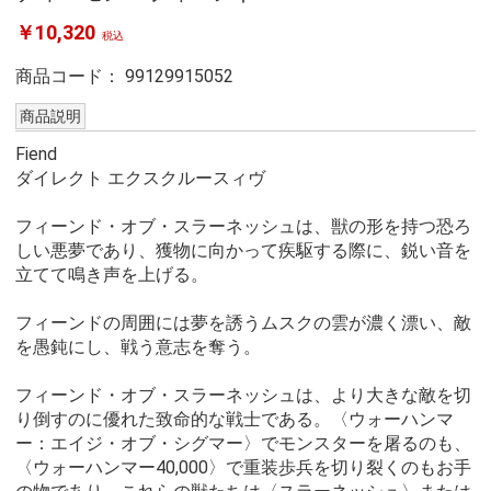
￥10,320
税込
商品コード：
99129915052
商品説明
Fiend
ダイレクト エクスクルースィヴ
フィーンド・オブ・スラーネッシュは、獣の形を持つ恐ろ
しい悪夢であり、獲物に向かって疾駆する際に、鋭い音を
立てて鳴き声を上げる。
フィーンドの周囲には夢を誘うムスクの雲が濃く漂い、敵
を愚鈍にし、戦う意志を奪う。
フィーンド・オブ・スラーネッシュは、より大きな敵を切
り倒すのに優れた致命的な戦士である。〈ウォーハンマ
ー：エイジ・オブ・シグマー〉でモンスターを屠るのも、
〈ウォーハンマー40,000〉で重装歩兵を切り裂くのもお手