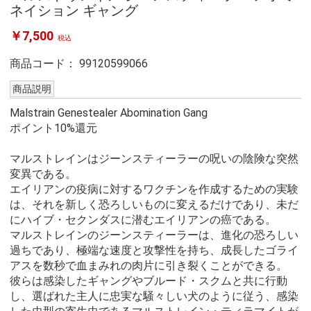
ネイション ギャング
￥7,500
税込
商品コード：
99120599066
商品説明
Malstrain Genestealer Abomination Gang
ポイント10%還元
マルストレインはジーンスティーラーの呪いの陰険な突然
変異である。
エイリアンの疫病に対するワクチンを作成するための実験
は、それを新しく恐ろしいものに変えるだけであり、未だ
にハイブ・セクンダスに潜むエイリアンの癌である。
マルストレインのジーンスティーラーは、進化の恐ろしい
過ちであり、極端な速度と攻撃性を持ち、成長したゴライ
アスを数秒で血まみれの肉片に引き裂くことができる。
彼らは感染したギャングやブルード・スクムと共に行動
し、選ばれた主人に忠実な騒々しい犬のように従う、感染