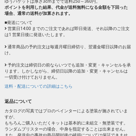
ゆうパケットは厚さ3cmまでで送料250～360円。
ポイントを利用した結果、代金が送料無料になる金額を下回った
場合、通常の送料が加算されます。
■発送について
営業日14:00 までのご注文であれば即日発送、それ以降のご注文
は1 営業日後に発送いたします。
通常商品の予約注文は毎週月曜日締切り、翌週金曜日以降のお届
け。
予約注文は締切日の前ならいつでも追加・変更・キャンセルを承
ります。しかしながら、締切日以降の追加・変更・キャンセルは
一切受け付けておりません。
送料・配送についての詳細はこちら
返品について
カタログの写真ではプロのペインターによる塗装が施されていま
すが、
もちろんご購入いただくキットは基本的に未組立・無塗装です。
ランダムブリスターの場合、中身を指定することは出来ません。
また、発送中の事故や商品開封後の破損については保証できませ